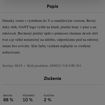
Popis
Dámsky sveter s výstrihom do V a osmičkovým vzorom. Rovný
úzky strih, GANT logo vyšité na hrudi, pružné lemy v páse a na
rukávoch. Bavlnený pružný úplet s prímesou elastanu skvele drží
tvar a je veľmi nenáročný na údržbu, odporúčame prať na rubovej
strane bez aviváže. Sýte farby vyniknú najlepšie so svetlými
nohavicami.
Sezóna: SS18
Kód produktu:
480022-318-GW-361
Zloženie
BAVLNA
POLYAMID
ELASTAN
88 %
10 %
2 %