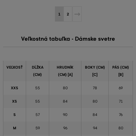
1
2
Veľkostná tabuľka - Dámske svetre
VEĽKOSŤ
DĹŽKA
HRUDNÍK
BOKY (CM)
PÁS (CM)
(CM)
(CM) [A]
[C]
[B]
XXS
55
80
78
69
XS
55
84
80
71
S
57
90
84
76
M
59
96
94
80