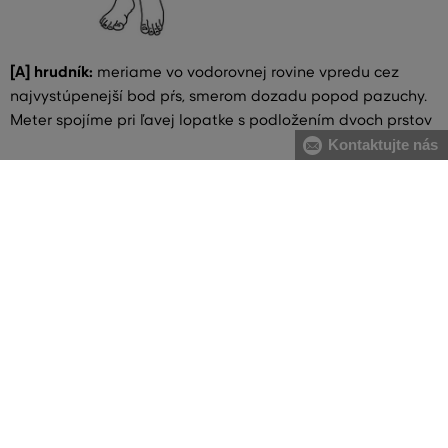
[A] hrudník:
meriame vo vodorovnej rovine vpredu cez
najvystúpenejší bod pŕs, smerom dozadu popod pazuchy.
Meter spojíme pri ľavej lopatke s podložením dvoch prstov
Kontaktujte nás
[B] pás:
meriame v najužšej časti trupu, meter spájame na
pravom boku s podložením dvoch prstov. V prípade
väčšieho brucha odporúčame merať od najväčšieho
prehnutia chrbtice po najvystúpenejšiu časť brucha
[C] boky:
meriame vodorovne cez najširšiu časť bokov
VŠETKO SKLADOM
Všetok tovar v e-shope máme na sklade.
ZÁRUKA ORIGINALITY