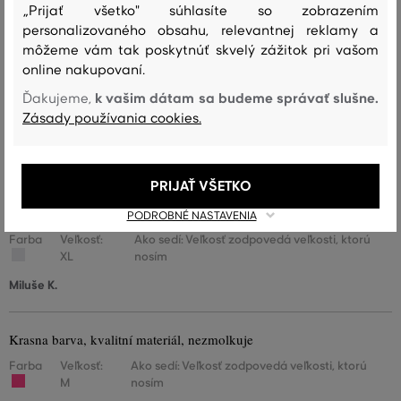
„Prijať všetko" súhlasíte so zobrazením
personalizovaného obsahu, relevantnej reklamy a
môžeme vám tak poskytnúť skvelý zážitok pri vašom
Farba svetra je iná ako na obrázku, je tmavšia ale tentoraz nádherná,
žiarivá zelená, fakt spokojná.
online nakupovaní.
Farba
Veľkosť:
Ako sedí: Veľkosť zodpovedá veľkosti, ktorú
k vašim dátam sa budeme správať slušne.
Ďakujeme,
M
nosím
Zásady používania cookies.
Tereza
PRIJAŤ VŠETKO
Krásný a kvalitní výrobek. Radost mi udělalo i hezké balení a velmi
rychlé doručení.
PODROBNÉ NASTAVENIA
Farba
Veľkosť:
Ako sedí: Veľkosť zodpovedá veľkosti, ktorú
XL
nosím
Miluše K.
Krasna barva, kvalitní materiál, nezmolkuje
Farba
Veľkosť:
Ako sedí: Veľkosť zodpovedá veľkosti, ktorú
M
nosím