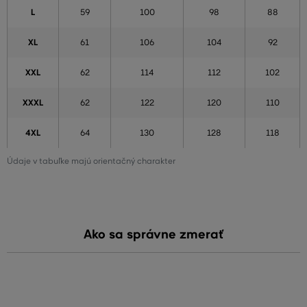
L
59
100
98
88
XL
61
106
104
92
XXL
62
114
112
102
XXXL
62
122
120
110
4XL
64
130
128
118
Údaje v tabuľke majú orientačný charakter
Ako sa správne zmerať