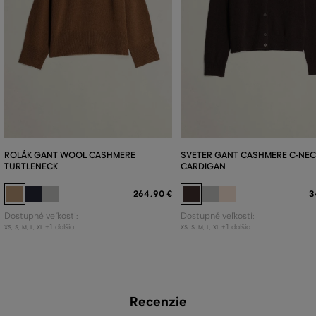
ROLÁK GANT WOOL CASHMERE
SVETER GANT CASHMERE C-NEC
TURTLENECK
CARDIGAN
264
,
90 €
3
Dostupné veľkosti:
Dostupné veľkosti:
+1 ďalšia
+1 ďalšia
XS
,
S
,
M
,
L
,
XL
XS
,
S
,
M
,
L
,
XL
Recenzie