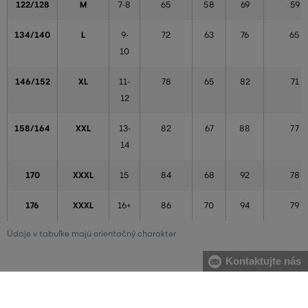
122/128
M
7-8
65
58
69
59
134/140
L
9-
72
63
76
65
10
146/152
XL
11-
78
65
82
71
12
158/164
XXL
13-
82
67
88
77
14
170
XXXL
15
84
68
92
78
176
XXXL
16+
86
70
94
79
Údaje v tabuľke majú orientačný charakter
Kontaktujte nás
Chlapci
VÝŠKA
VEĽKOSŤ
VEK
HRUDNÍK
PÁS
BOKY
VNÚTOR