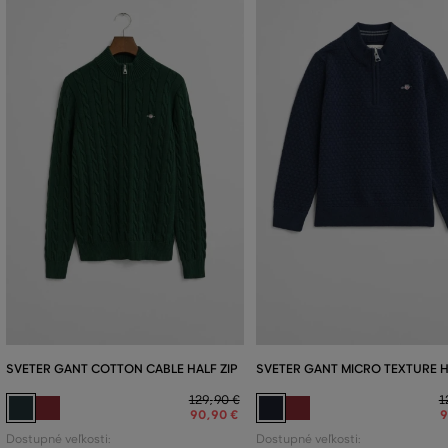
SVETER GANT COTTON CABLE HALF ZIP
SVETER GANT MICRO TEXTURE H
129
,
90 €
1
90
,
90 €
Dostupné veľkosti:
Dostupné veľkosti: