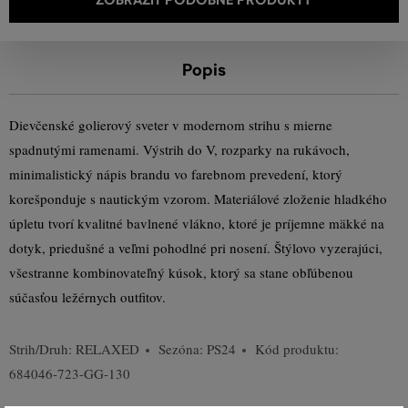
Popis
Dievčenské golierový sveter v modernom strihu s mierne
spadnutými ramenami. Výstrih do V, rozparky na rukávoch,
minimalistický nápis brandu vo farebnom prevedení, ktorý
korešponduje s nautickým vzorom. Materiálové zloženie hladkého
úpletu tvorí kvalitné bavlnené vlákno, ktoré je príjemne mäkké na
dotyk, priedušné a veľmi pohodlné pri nosení. Štýlovo vyzerajúci,
všestranne kombinovateľný kúsok, ktorý sa stane obľúbenou
súčasťou ležérnych outfitov.
Strih/Druh:
RELAXED
Sezóna: PS24
Kód produktu:
684046-723-GG-130