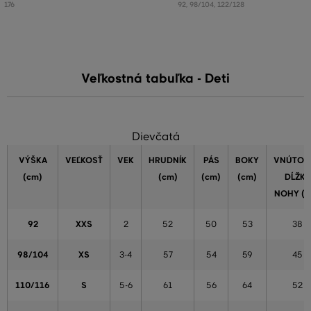
176
92
,
98/104
,
122/128
Veľkostná tabuľka - Deti
Dievčatá
VÝŠKA
VEĽKOSŤ
VEK
HRUDNÍK
PÁS
BOKY
VNÚTOR
(cm)
(cm)
(cm)
(cm)
DĹŽKA
NOHY (c
92
XXS
2
52
50
53
38
98/104
XS
3-4
57
54
59
45
110/116
S
5-6
61
56
64
52