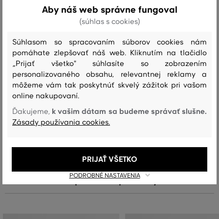
Zloženie
Aby náš web správne fungoval
(súhlas s cookies)
vrchný materiál
Súhlasom so spracovaním súborov cookies nám
pomáhate zlepšovať náš web. Kliknutím na tlačidlo
BAVLNA
POLYAMID
92 %
8 %
„Prijať všetko" súhlasíte so zobrazením
personalizovaného obsahu, relevantnej reklamy a
môžeme vám tak poskytnúť skvelý zážitok pri vašom
online nakupovaní.
Starostlivosť
k vašim dátam sa budeme správať slušne.
Ďakujeme,
Zásady používania cookies.
PRANIE
BIELENIE
SUŠENIE
ŽEHLENIE
ČISTENIE
PRIJAŤ VŠETKO
PODROBNÉ NASTAVENIA
Odporúčané produkty