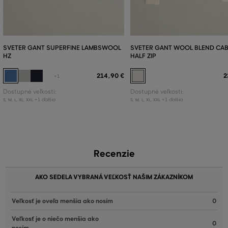
SVETER GANT SUPERFINE LAMBSWOOL
SVETER GANT WOOL BLEND CAB
HZ
HALF ZIP
214
,
90 €
2
+1
Dostupné veľkosti:
Dostupné veľkosti:
+1 ďalšia
+1 ďalšia
S
,
M
,
L
,
XL
,
XXL
S
,
M
,
L
,
XL
,
XXL
Recenzie
AKO SEDELA VYBRANÁ VEĽKOSŤ NAŠIM ZÁKAZNÍKOM
Veľkosť je oveľa menšia ako nosím
0
Veľkosť je o niečo menšia ako
0