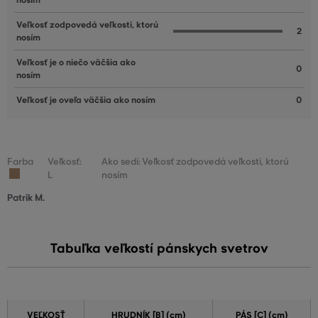
nosím
Veľkosť zodpovedá veľkosti, ktorú
2
nosím
Veľkosť je o niečo väčšia ako
0
nosím
Veľkosť je oveľa väčšia ako nosím
0
Farba
Veľkosť:
Ako sedí: Veľkosť zodpovedá veľkosti, ktorú
L
nosím
Patrik M.
Tabuľka veľkostí pánskych svetrov
VEĽKOSŤ
HRUDNÍK [B] (cm)
PÁS [C] (cm)