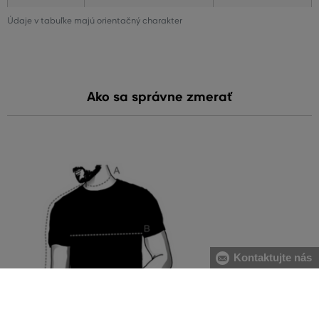
Údaje v tabuľke majú orientačný charakter
Ako sa správne zmerať
Kontaktujte nás