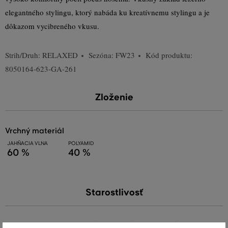
elegantného stylingu, ktorý nabáda ku kreatívnemu stylingu a je
dôkazom vycibreného vkusu.
Strih/Druh:
RELAXED
Sezóna: FW23
Kód produktu:
8050164-623-GA-261
Zloženie
vrchný materiál
JAHŇACIA VLNA
POLYAMID
60 %
40 %
Starostlivosť
PRANIE
BIELENIE
SUŠENIE
ŽEHLENIE
ČISTENIE