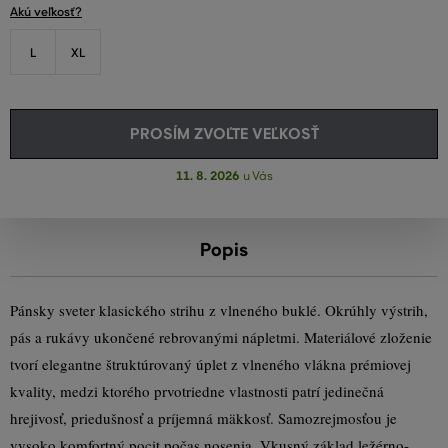
Akú veľkosť?
L
XL
PROSÍM ZVOĽTE VEĽKOSŤ
11. 8. 2026
u Vás
Popis
Pánsky sveter klasického strihu z vlneného buklé. Okrúhly výstrih,
pás a rukávy ukončené rebrovanými nápletmi. Materiálové zloženie
tvorí elegantne štruktúrovaný úplet z vlneného vlákna prémiovej
kvality, medzi ktorého prvotriedne vlastnosti patrí jedinečná
hrejivosť, priedušnosť a príjemná mäkkosť. Samozrejmosťou je
vysoko komfortný pocit počas nosenia. Vkusný základ ležérno-