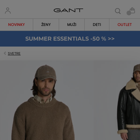
NOVINKY
ŽENY
MUŽI
DETI
OUTLET
SUMMER ESSENTIALS -50 % >>
SVETRE