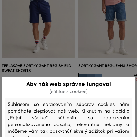
TEPLÁKOVÉ ŠORTKY GANT REG SHIELD
ŠORTKY GANT REG JEANS SHO
SWEAT SHORTS
1
1
114
,
90 €
+5
Aby náš web správne fungoval
80
,
40 €
Dostupné veľkosti:
(súhlas s cookies)
Dostupné veľkosti:
+7 ďalšie
29
,
30
,
31
,
32
,
33
+2 ďalšie
S
,
M
,
L
,
XL
,
XXL
Súhlasom so spracovaním súborov cookies nám
pomáhate zlepšovať náš web. Kliknutím na tlačidlo
„Prijať všetko" súhlasíte so zobrazením
personalizovaného obsahu, relevantnej reklamy a
Recenzie
môžeme vám tak poskytnúť skvelý zážitok pri vašom