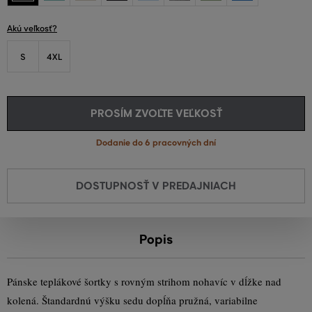
Akú veľkosť?
S
4XL
PROSÍM ZVOĽTE VEĽKOSŤ
Dodanie do 6 pracovných dní
DOSTUPNOSŤ V PREDAJNIACH
Popis
Pánske teplákové šortky s rovným strihom nohavíc v dĺžke nad
kolená. Štandardnú výšku sedu dopĺňa pružná, variabilne