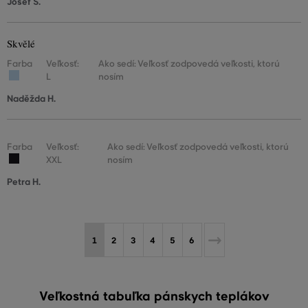
Josef S.
Skvělé
Farba
Veľkosť:
Ako sedí: Veľkosť zodpovedá veľkosti, ktorú
L
nosím
Naděžda H.
Farba
Veľkosť:
Ako sedí: Veľkosť zodpovedá veľkosti, ktorú
XXL
nosím
Petra H.
1
2
3
4
5
6
Veľkostná tabuľka pánskych teplákov