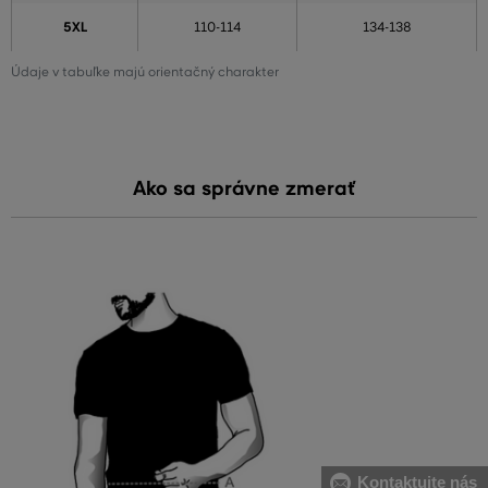
5XL
110-114
134-138
Údaje v tabuľke majú orientačný charakter
Ako sa správne zmerať
Kontaktujte nás