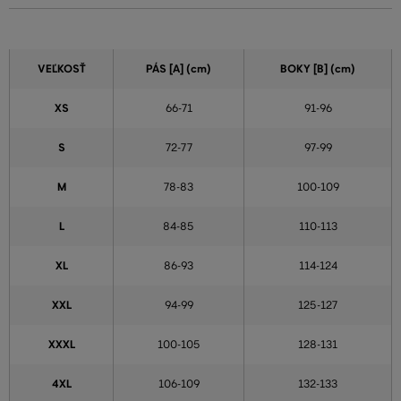
VEĽKOSŤ
PÁS [A] (cm)
BOKY [B] (cm)
XS
66-71
91-96
S
72-77
97-99
M
78-83
100-109
L
84-85
110-113
XL
86-93
114-124
XXL
94-99
125-127
XXXL
100-105
128-131
4XL
106-109
132-133