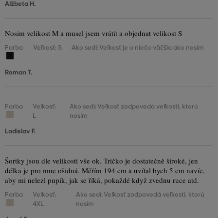
Alžbeta H.
Nosim velikost M a musel jsem vrátit a objednat velikost S
Farba
Veľkosť: S
Ako sedí: Veľkosť je o niečo väčšia ako nosím
Roman T.
Farba
Veľkosť:
Ako sedí: Veľkosť zodpovedá veľkosti, ktorú
L
nosím
Ladislav F.
Šortky jsou dle velikosti vše ok. Tričko je dostatečně široké, jen
délka je pro mne ošidná. Měřím 194 cm a uvítal bych 5 cm navíc,
aby mi nelezl pupík, jak se říká, pokaždé když zvednu ruce atd.
Farba
Veľkosť:
Ako sedí: Veľkosť zodpovedá veľkosti, ktorú
4XL
nosím