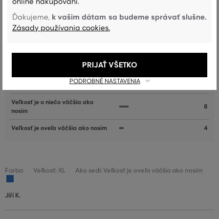
online nakupovaní.
AKO SEDELA VYBRANÁ VEĽKOSŤ NAŠIM ZÁKAZNÍKOM
k vašim dátam sa budeme správať slušne.
Ďakujeme,
Zásady používania cookies.
Veľkosť je oveľa menšia ako nosím
0
Veľkosť je o niečo menšia ako
1
nosím
PRIJAŤ VŠETKO
Veľkosť zodpovedá veľkosti, ktorú
52
PODROBNÉ NASTAVENIA
nosím
Veľkosť je o niečo väčšia ako
8
nosím
Veľkosť je oveľa väčšia ako nosím
4
Farba
Veľkosť: XL
Ako sedí: Veľkosť je oveľa väčšia ako nosím
Jiří K.