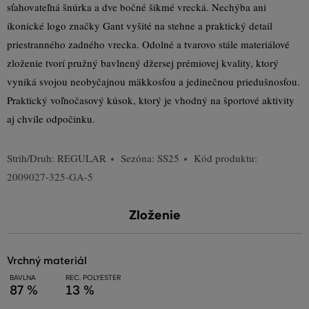
sťahovateľná šnúrka a dve bočné šikmé vrecká. Nechýba ani
ikonické logo značky Gant vyšité na stehne a praktický detail
priestranného zadného vrecka. Odolné a tvarovo stále materiálové
zloženie tvorí pružný bavlnený džersej prémiovej kvality, ktorý
vyniká svojou neobyčajnou mäkkosťou a jedinečnou priedušnosťou.
Praktický voľnočasový kúsok, ktorý je vhodný na športové aktivity
aj chvíle odpočinku.
Strih/Druh:
REGULAR
Sezóna: SS25
Kód produktu:
2009027-325-GA-5
Zloženie
vrchný materiál
BAVLNA
REC. POLYESTER
87 %
13 %