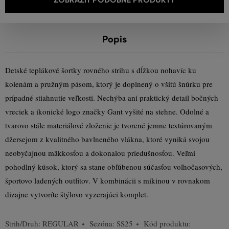
Popis
Detské teplákové šortky rovného strihu s dĺžkou nohavíc ku
kolenám a pružným pásom, ktorý je doplnený o všitú šnúrku pre
prípadné stiahnutie veľkosti. Nechýba ani praktický detail bočných
vreciek a ikonické logo značky Gant vyšité na stehne. Odolné a
tvarovo stále materiálové zloženie je tvorené jemne textúrovaným
džersejom z kvalitného bavlneného vlákna, ktoré vyniká svojou
neobyčajnou mäkkosťou a dokonalou priedušnosťou. Veľmi
pohodlný kúsok, ktorý sa stane obľúbenou súčasťou voľnočasových,
športovo ladených outfitov. V kombinácii s mikinou v rovnakom
dizajne vytvoríte štýlovo vyzerajúci komplet.
Strih/Druh:
REGULAR
Sezóna: SS25
Kód produktu: