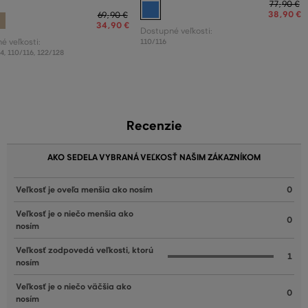
77
,
90 €
38
,
90 €
69
,
90 €
34
,
90 €
Dostupné veľkosti:
é veľkosti:
110/116
04
,
110/116
,
122/128
Recenzie
AKO SEDELA VYBRANÁ VEĽKOSŤ NAŠIM ZÁKAZNÍKOM
Veľkosť je oveľa menšia ako nosím
0
Veľkosť je o niečo menšia ako
0
nosím
Veľkosť zodpovedá veľkosti, ktorú
1
nosím
Veľkosť je o niečo väčšia ako
0
nosím