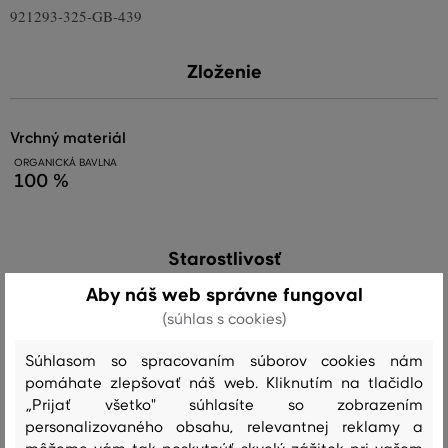
921293-325-GB-439
Zloženie
vrchný materiál
ORGANICKÁ BAVLNA
100 %
Starostlivosť
Aby náš web správne fungoval
(súhlas s cookies)
PRANIE
BIELENIE
SUŠENIE
ŽEHLENIE
ČISTENIE
Súhlasom so spracovaním súborov cookies nám
pomáhate zlepšovať náš web. Kliknutím na tlačidlo
„Prijať všetko" súhlasíte so zobrazením
Odporúčané produkty
personalizovaného obsahu, relevantnej reklamy a