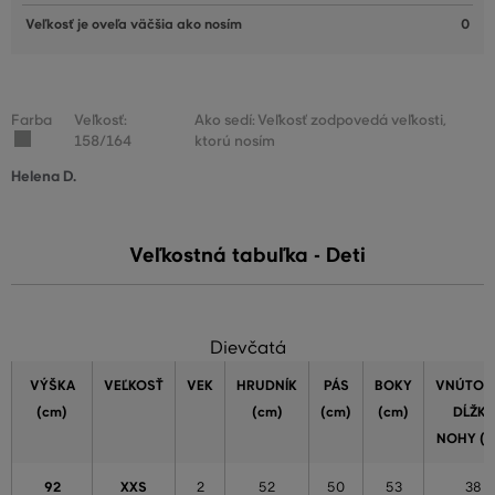
Veľkosť je oveľa väčšia ako nosím
0
Farba
Veľkosť:
Ako sedí: Veľkosť zodpovedá veľkosti,
158/164
ktorú nosím
Helena D.
Veľkostná tabuľka - Deti
Dievčatá
VÝŠKA
VEĽKOSŤ
VEK
HRUDNÍK
PÁS
BOKY
VNÚTOR
(cm)
(cm)
(cm)
(cm)
DĹŽKA
NOHY (c
92
XXS
2
52
50
53
38