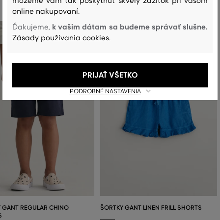
môžeme vám tak poskytnúť skvelý zážitok pri vašom
online nakupovaní.
k vašim dátam sa budeme správať slušne.
Ďakujeme,
Zásady používania cookies.
PRIJAŤ VŠETKO
PODROBNÉ NASTAVENIA
 GANT REGULAR CHINO
ŠORTKY GANT LINEN FRILL SHORTS
S