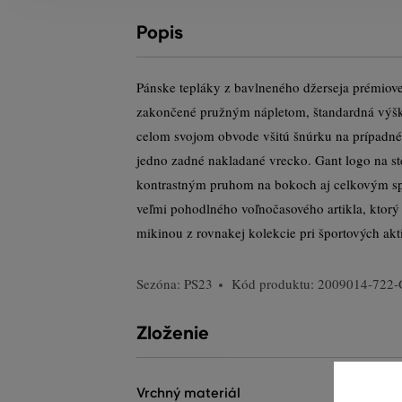
Popis
Pánske tepláky z bavlneného džerseja prémiove
zakončené pružným nápletom, štandardná výšk
celom svojom obvode všitú šnúrku na prípadné 
jedno zadné nakladané vrecko. Gant logo na s
kontrastným pruhom na bokoch aj celkovým sp
veľmi pohodlného voľnočasového artikla, ktor
mikinou z rovnakej kolekcie pri športových akti
Sezóna: PS23
Kód produktu:
2009014-722-
Zloženie
vrchný materiál