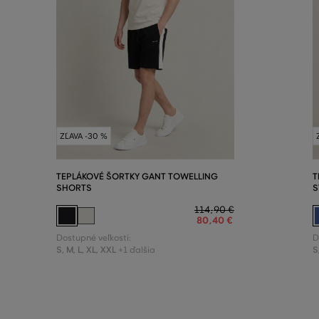
ZĽAVA -30 %
TEPLÁKOVÉ ŠORTKY GANT TOWELLING
T
SHORTS
S
114
,
90 €
80
,
40 €
Dostupné veľkosti:
D
S
,
M
,
L
,
XL
,
XXL
S
+1 ďalšia