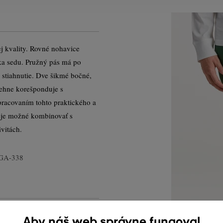
j kvality. Rovné nohavice
a sedu. Pružný pás má po
stiahnutie. Dve šikmé bočné,
tehne korešponduje s
racovaním tohto praktického a
ý je možné kombinovať s
vitách.
GA-338
Aby náš web správne fungoval