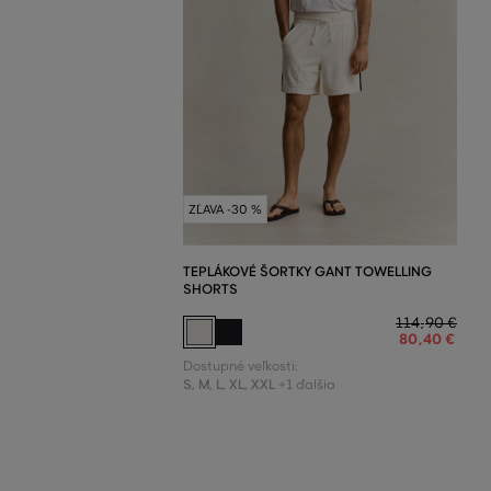
ZĽAVA -30 %
TEPLÁKOVÉ ŠORTKY GANT TOWELLING
SHORTS
114
,
90 €
80
,
40 €
Dostupné veľkosti:
S
,
M
,
L
,
XL
,
XXL
+1 ďalšia