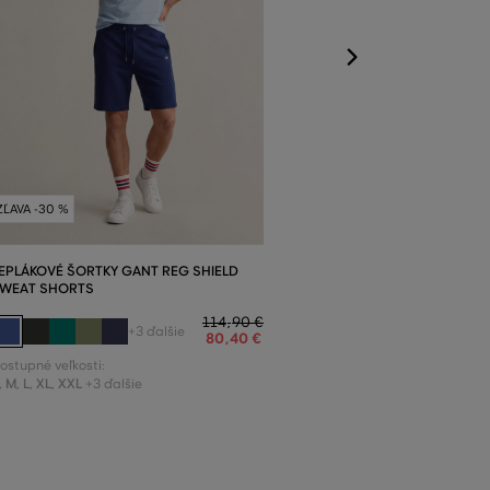
ZĽAVA -30 %
EPLÁKOVÉ ŠORTKY GANT REG SHIELD
WEAT SHORTS
114
,
90 €
+3 ďalšie
80
,
40 €
ostupné veľkosti:
,
M
,
L
,
XL
,
XXL
+3 ďalšie