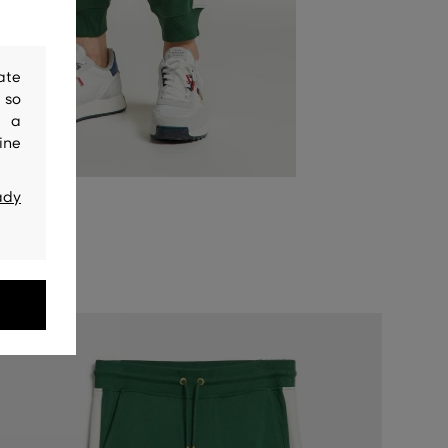
ate
 so
y a
ine
ady