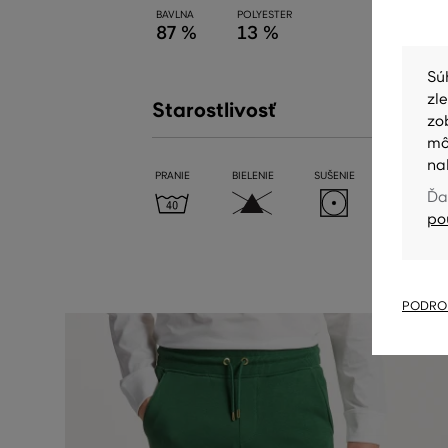
BAVLNA
POLYESTER
87 %
13 %
Sú
zl
Starostlivosť
zo
mô
na
PRANIE
BIELENIE
SUŠENIE
ŽEHLENIE
Ďa
po
PODROB