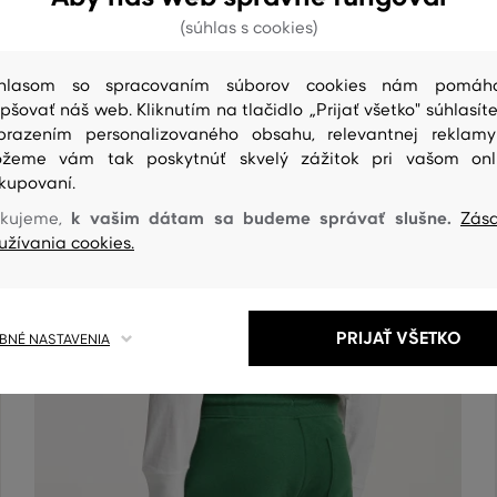
(súhlas s cookies)
hlasom so spracovaním súborov cookies nám pomáh
epšovať náš web. Kliknutím na tlačidlo „Prijať všetko" súhlasíte
brazením personalizovaného obsahu, relevantnej reklam
žeme vám tak poskytnúť skvelý zážitok pri vašom onl
kupovaní.
ČISTENIE
k vašim dátam sa budeme správať slušne.
kujeme,
Zás
užívania cookies.
PRIJAŤ VŠETKO
NÉ NASTAVENIA