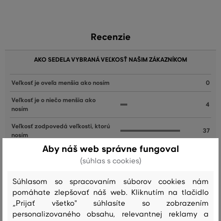
Recenzie
AKO SEDELA VYBRANÁ VEĽKOSŤ NAŠIM ZÁKAZNÍKOM
Veľkosť je oveľa menšia ako nosím
0
Veľkosť je o niečo menšia ako
4
nosím
Veľkosť zodpovedá veľkosti, ktorú
37
nosím
Aby náš web správne fungoval
Veľkosť je o niečo väčšia ako
3
(súhlas s cookies)
nosím
Veľkosť je oveľa väčšia ako nosím
1
Súhlasom so spracovaním súborov cookies nám
pomáhate zlepšovať náš web. Kliknutím na tlačidlo
„Prijať všetko" súhlasíte so zobrazením
personalizovaného obsahu, relevantnej reklamy a