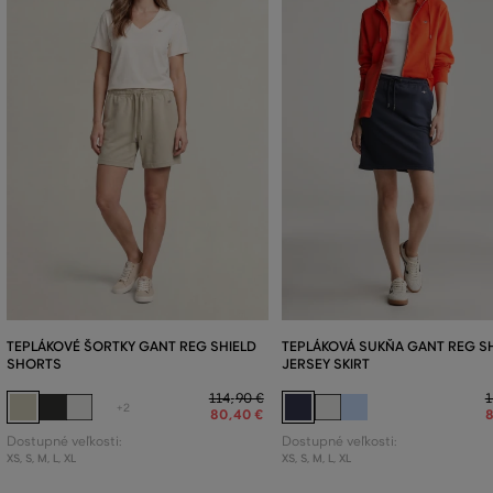
TEPLÁKOVÉ ŠORTKY GANT REG SHIELD
TEPLÁKOVÁ SUKŇA GANT REG S
SHORTS
JERSEY SKIRT
114
,
90 €
1
+2
80
,
40 €
Dostupné veľkosti:
Dostupné veľkosti:
XS
,
S
,
M
,
L
,
XL
XS
,
S
,
M
,
L
,
XL