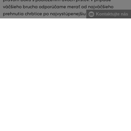
väčšieho brucha odporúčame merať od najväčšieho
prehnutia chrbtice po najvystúpenejšiu časť brucha
Kontaktujte nás
[B] boky:
meriame vodorovne cez najširšiu časť bokov
[C] dĺžka nohy:
meriame od pása po členok cez líniu bokov
VŠETKO SKLADOM
Všetok tovar v e-shope máme na sklade.
ZÁRUKA ORIGINALITY
Výhradné zastúpenie a predaj značky na Slovensku. Kupujete 100%
originál.
DOPRAVA A VRÁTENIE ZADARMO
Doprava nad 74,90 EUR je vždy zadarmo, za vrátenie tovaru u nás nikdy
neplatíte.