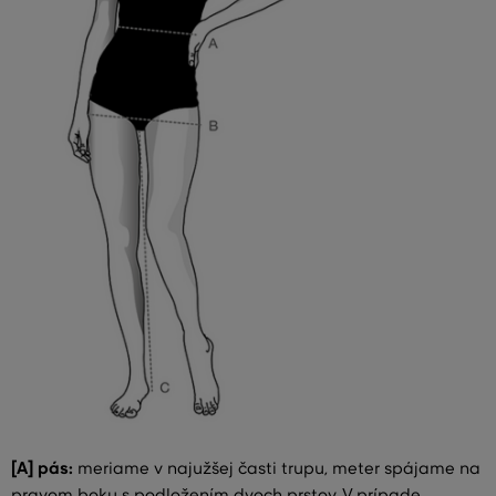
[A] pás:
meriame v najužšej časti trupu, meter spájame na
pravom boku s podložením dvoch prstov. V prípade