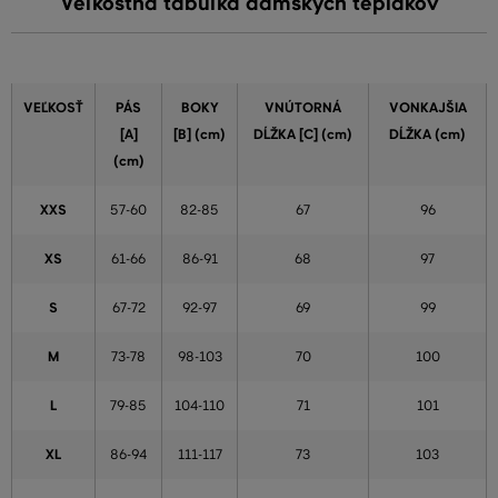
Veľkostná tabuľka dámskych teplákov
VEĽKOSŤ
PÁS
BOKY
VNÚTORNÁ
VONKAJŠIA
[A]
[B] (cm)
DĹŽKA [C] (cm)
DĹŽKA (cm)
(cm)
XXS
57-60
82-85
67
96
XS
61-66
86-91
68
97
S
67-72
92-97
69
99
M
73-78
98-103
70
100
L
79-85
104-110
71
101
XL
86-94
111-117
73
103