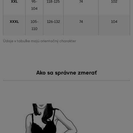
XXL
95-
118-125
74
102
104
XXXL
105-
126-132
74
104
110
Údaje v tabuľke majú orientačný charakter
Ako sa správne zmerať