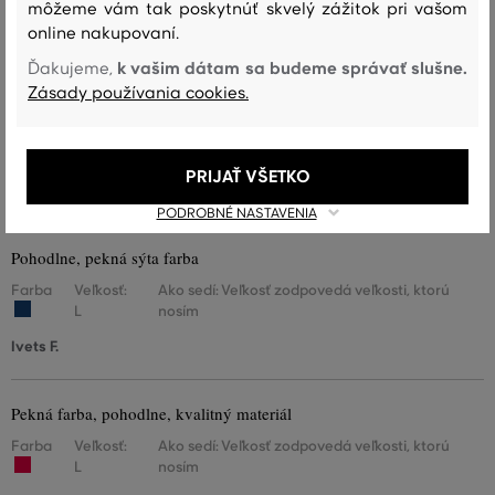
Farba
Veľkosť:
Ako sedí: Veľkosť zodpovedá veľkosti, ktorú
môžeme vám tak poskytnúť skvelý zážitok pri vašom
M
nosím
online nakupovaní.
Eleonora B.
k vašim dátam sa budeme správať slušne.
Ďakujeme,
Zásady používania cookies.
Farba
Veľkosť:
Ako sedí: Veľkosť zodpovedá veľkosti, ktorú
L
nosím
PRIJAŤ VŠETKO
Lenka A.
PODROBNÉ NASTAVENIA
Pohodlne, pekná sýta farba
Farba
Veľkosť:
Ako sedí: Veľkosť zodpovedá veľkosti, ktorú
L
nosím
Ivets F.
Pekná farba, pohodlne, kvalitný materiál
Farba
Veľkosť:
Ako sedí: Veľkosť zodpovedá veľkosti, ktorú
L
nosím