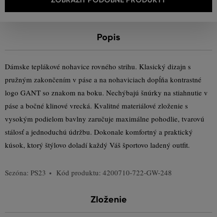
Popis
Dámske teplákové nohavice rovného strihu. Klasický dizajn s
pružným zakončením v páse a na nohaviciach dopĺňa kontrastné
logo GANT so znakom na boku. Nechýbajú šnúrky na stiahnutie v
páse a bočné klinové vrecká. Kvalitné materiálové zloženie s
vysokým podielom bavlny zaručuje maximálne pohodlie, tvarovú
stálosť a jednoduchú údržbu. Dokonale komfortný a praktický
kúsok, ktorý štýlovo doladí každý Váš športovo ladený outfit.
Sezóna: PS23
Kód produktu:
4200710-722-GW-248
Zloženie