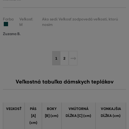
Farba
Veľkosť:
Ako sedí: Veľkosť zodpovedá veľkosti, ktorú
M
nosím
Zuzana B.
1
2
Veľkostná tabuľka dámskych teplákov
VEĽKOSŤ
PÁS
BOKY
VNÚTORNÁ
VONKAJŠIA
[A]
[B] (cm)
DĹŽKA [C] (cm)
DĹŽKA (cm)
(cm)