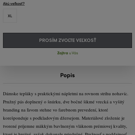
Akú veľkosť?
XL
PROSÍM ZVOĽTE VEĽKOSŤ
Zajtra
u Vás
Popis
Dámske tepláky s praktickými nápletmi na rovnom strihu nohavíc.
Pružný pás doplnený o šnúrku, dve bočné šikmé vrecká a vyšitý
branding na ľavom stehne vo farebnom prevedení, ktoré
korešponduje s podkladovým džersejom. Materiálové zloženie je
tvorené príjemne mäkkým bavlneným vláknom prémiovej kvality,
ktoré je hrejivé, avšak dokonale priedušné. Pružnosť a poddajnosť