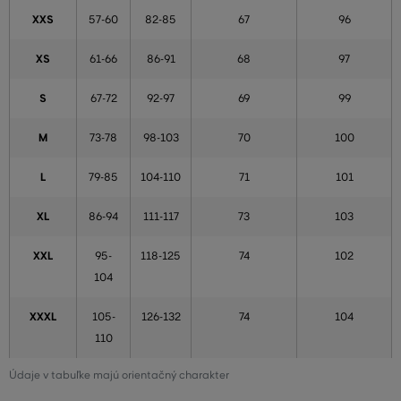
XXS
57-60
82-85
67
96
XS
61-66
86-91
68
97
S
67-72
92-97
69
99
M
73-78
98-103
70
100
L
79-85
104-110
71
101
XL
86-94
111-117
73
103
XXL
95-
118-125
74
102
104
XXXL
105-
126-132
74
104
110
Údaje v tabuľke majú orientačný charakter