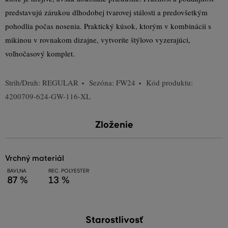
predstavujú zárukou dlhodobej tvarovej stálosti a predovšetkým
pohodlia počas nosenia. Praktický kúsok, ktorým v kombinácii s
mikinou v rovnakom dizajne, vytvoríte štýlovo vyzerajúci,
voľnočasový komplet.
Strih/Druh:
REGULAR
Sezóna: FW24
Kód produktu:
4200709-624-GW-116-XL
Zloženie
vrchný materiál
BAVLNA
REC. POLYESTER
87 %
13 %
Starostlivosť