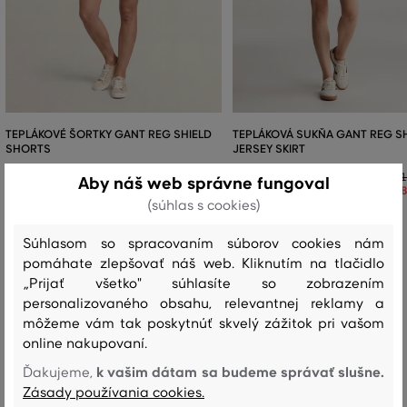
TEPLÁKOVÉ ŠORTKY GANT REG SHIELD
TEPLÁKOVÁ SUKŇA GANT REG S
SHORTS
JERSEY SKIRT
114
,
90 €
1
Aby náš web správne fungoval
+2
80
,
40 €
(súhlas s cookies)
Dostupné veľkosti:
Dostupné veľkosti:
XS
,
S
,
M
,
L
,
XL
XS
,
S
,
M
,
L
,
XL
Súhlasom so spracovaním súborov cookies nám
pomáhate zlepšovať náš web. Kliknutím na tlačidlo
„Prijať všetko" súhlasíte so zobrazením
personalizovaného obsahu, relevantnej reklamy a
Recenzie
môžeme vám tak poskytnúť skvelý zážitok pri vašom
online nakupovaní.
AKO SEDELA VYBRANÁ VEĽKOSŤ NAŠIM ZÁKAZNÍKOM
k vašim dátam sa budeme správať slušne.
Ďakujeme,
Zásady používania cookies.