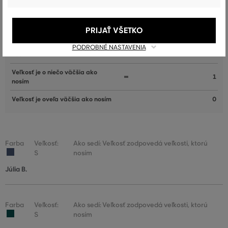
Veľkosť je oveľa menšia ako nosím
0
Veľkosť je o niečo menšia ako
2
nosím
PRIJAŤ VŠETKO
Veľkosť zodpovedá veľkosti, ktorú
PODROBNÉ NASTAVENIA
16
nosím
Veľkosť je o niečo väčšia ako
1
nosím
Veľkosť je oveľa väčšia ako nosím
0
Farba
Veľkosť:
Ako sedí: Veľkosť zodpovedá veľkosti, ktorú
S
nosím
Júlia B.
Farba
Veľkosť:
Ako sedí: Veľkosť zodpovedá veľkosti, ktorú
S
nosím