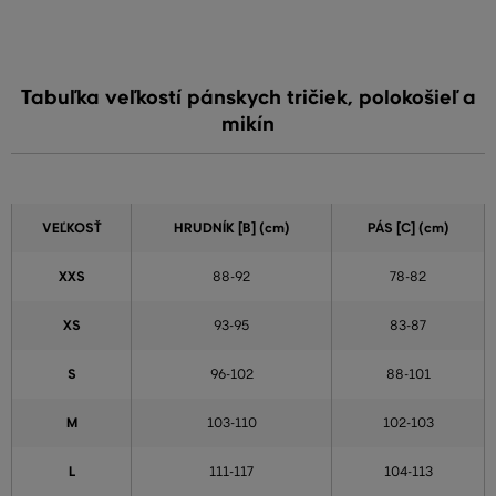
Tabuľka veľkostí pánskych tričiek, polokošieľ a
mikín
VEĽKOSŤ
HRUDNÍK [B] (cm)
PÁS [C] (cm)
XXS
88-92
78-82
XS
93-95
83-87
S
96-102
88-101
M
103-110
102-103
L
111-117
104-113