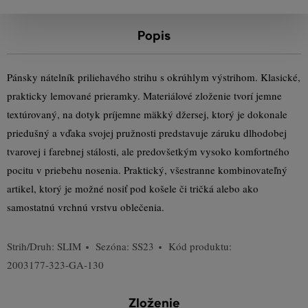
Popis
Pánsky nátelník priliehavého strihu s okrúhlym výstrihom. Klasické,
prakticky lemované prieramky. Materiálové zloženie tvorí jemne
textúrovaný, na dotyk príjemne mäkký džersej, ktorý je dokonale
priedušný a vďaka svojej pružnosti predstavuje záruku dlhodobej
tvarovej i farebnej stálosti, ale predovšetkým vysoko komfortného
pocitu v priebehu nosenia. Praktický, všestranne kombinovateľný
artikel, ktorý je možné nosiť pod košele či tričká alebo ako
samostatnú vrchnú vrstvu oblečenia.
Strih/Druh:
SLIM
Sezóna: SS23
Kód produktu:
2003177-323-GA-130
Zloženie