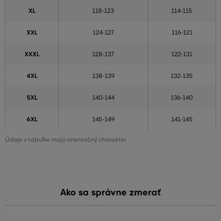
XL
118-123
114-115
XXL
124-127
116-121
XXXL
128-137
122-131
4XL
138-139
132-135
5XL
140-144
136-140
6XL
145-149
141-145
Údaje v tabuľke majú orientačný charakter
Ako sa správne zmerať