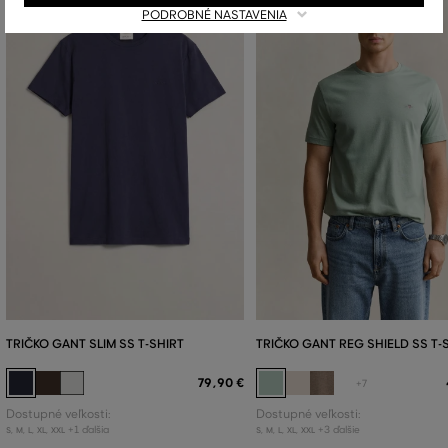
PODROBNÉ NASTAVENIA
TRIČKO GANT SLIM SS T-SHIRT
TRIČKO GANT REG SHIELD SS T-
79
,
90 €
+7
Dostupné veľkosti:
Dostupné veľkosti:
+1 ďalšia
+3 ďalšie
S
,
M
,
L
,
XL
,
XXL
S
,
M
,
L
,
XL
,
XXL