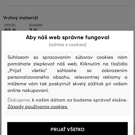
vrchný materiál
LYOCEL
ELASTAN
93 %
7 %
Aby náš web správne fungoval
(súhlas s cookies)
Starostlivosť
Súhlasom so spracovaním súborov cookies nám
pomáhate zlepšovať náš web. Kliknutím na tlačidlo
„Prijať všetko" súhlasíte so zobrazením
PRANIE
BIELENIE
SUŠENIE
ŽEHLENIE
ČISTENIE
personalizovaného obsahu, relevantnej reklamy a
môžeme vám tak poskytnúť skvelý zážitok pri vašom
online nakupovaní.
k vašim dátam sa budeme správať slušne.
Ďakujeme,
Odporúčané produkty
Zásady používania cookies.
PRIJAŤ VŠETKO