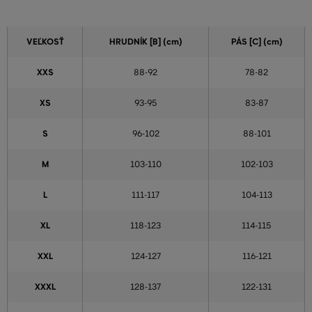
VEĽKOSŤ
HRUDNÍK [B] (cm)
PÁS [C] (cm)
XXS
88-92
78-82
XS
93-95
83-87
S
96-102
88-101
M
103-110
102-103
L
111-117
104-113
XL
118-123
114-115
XXL
124-127
116-121
XXXL
128-137
122-131