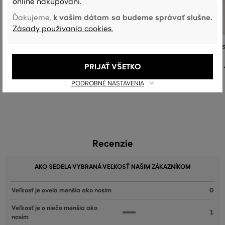
online nakupovaní.
k vašim dátam sa budeme správať slušne.
Ďakujeme,
Zásady používania cookies.
TRIČKO GANT REG SHIELD SS T-SHIRT
TRIČKO GANT REG SHIELD SS T-
PRIJAŤ VŠETKO
49
,
90 €
+7
+7
Dostupné veľkosti:
Dostupné veľkosti:
PODROBNÉ NASTAVENIA
+3 ďalšie
+3 ďalšie
S
,
M
,
L
,
XL
,
XXL
S
,
M
,
L
,
XL
,
XXL
Recenzie
AKO SEDELA VYBRANÁ VEĽKOSŤ NAŠIM ZÁKAZNÍKOM
Veľkosť je oveľa menšia ako nosím
0
Veľkosť je o niečo menšia ako
1
nosím