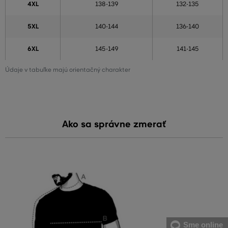
4XL
138-139
132-135
5XL
140-144
136-140
6XL
145-149
141-145
Údaje v tabuľke majú orientačný charakter
Ako sa správne zmerať
Sme online