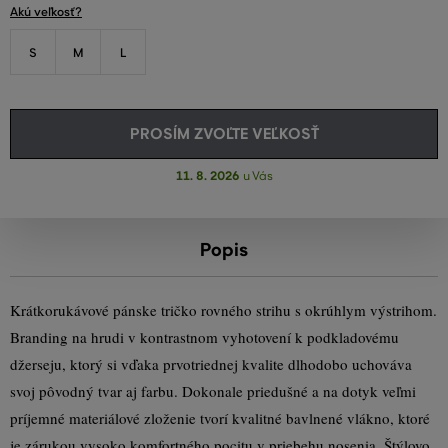
Akú veľkosť?
S
M
L
PROSÍM ZVOĽTE VEĽKOSŤ
11. 8. 2026
u Vás
Popis
Krátkorukávové pánske tričko rovného strihu s okrúhlym výstrihom.
Branding na hrudi v kontrastnom vyhotovení k podkladovému
džerseju, ktorý si vďaka prvotriednej kvalite dlhodobo uchováva
svoj pôvodný tvar aj farbu. Dokonale priedušné a na dotyk veľmi
príjemné materiálové zloženie tvorí kvalitné bavlnené vlákno, ktoré
je zárukou vysoko komfortného pocitu v priebehu nosenia. Štýlovo