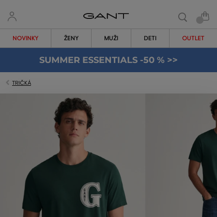
NOVINKY
ŽENY
MUŽI
DETI
OUTLET
SUMMER ESSENTIALS -50 % >>
TRIČKÁ