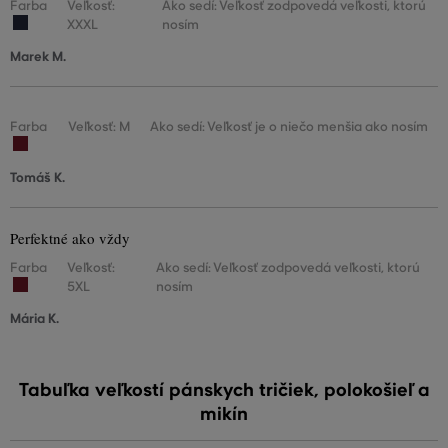
Farba
Veľkosť:
Ako sedí: Veľkosť zodpovedá veľkosti, ktorú
XXXL
nosím
Marek M.
Farba
Veľkosť: M
Ako sedí: Veľkosť je o niečo menšia ako nosím
Tomáš K.
Perfektné ako vždy
Farba
Veľkosť:
Ako sedí: Veľkosť zodpovedá veľkosti, ktorú
5XL
nosím
Mária K.
Tabuľka veľkostí pánskych tričiek, polokošieľ a
mikín