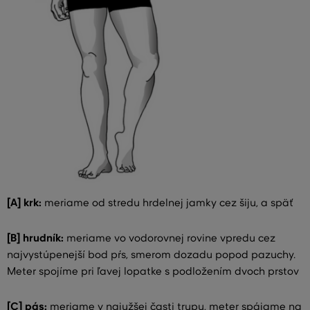
[A] krk:
meriame od stredu hrdelnej jamky cez šiju, a späť
[B] hrudník:
meriame vo vodorovnej rovine vpredu cez
najvystúpenejší bod pŕs, smerom dozadu popod pazuchy.
Meter spojíme pri ľavej lopatke s podložením dvoch prstov
[C] pás:
meriame v najužšej časti trupu, meter spájame na