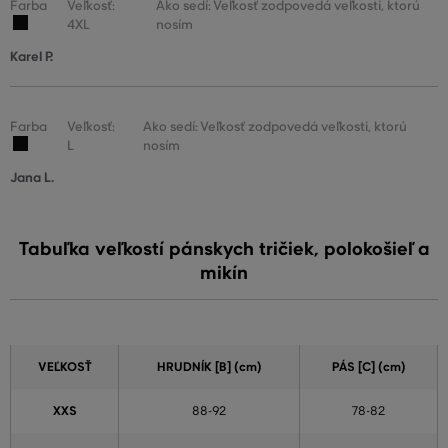
Farba
Veľkosť:
Ako sedí: Veľkosť zodpovedá veľkosti, ktorú
4XL
nosím
Karel P.
Farba
Veľkosť:
Ako sedí: Veľkosť zodpovedá veľkosti, ktorú
L
nosím
Jana L.
Tabuľka veľkostí pánskych tričiek, polokošieľ a
mikín
VEĽKOSŤ
HRUDNÍK [B] (cm)
PÁS [C] (cm)
XXS
88-92
78-82