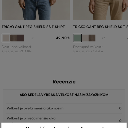
TRIČKO GANT REG SHIELD SS T-SHIRT
TRIČKO GANT REG SHIELD SS T-
49
,
90 €
+7
+7
Dostupné veľkosti:
Dostupné veľkosti:
+3 ďalšie
+3 ďalšie
S
,
M
,
L
,
XL
,
XXL
S
,
M
,
L
,
XL
,
XXL
Recenzie
AKO SEDELA VYBRANÁ VEĽKOSŤ NAŠIM ZÁKAZNÍKOM
Veľkosť je oveľa menšia ako nosím
0
Veľkosť je o niečo menšia ako
0
nosím