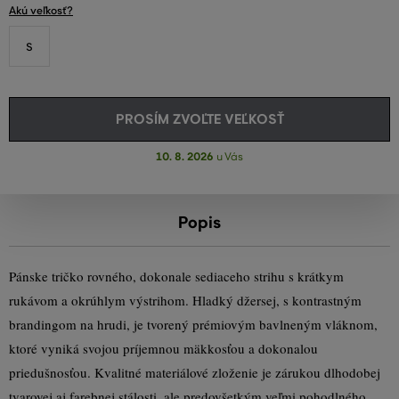
Akú veľkosť?
S
PROSÍM ZVOĽTE VEĽKOSŤ
10. 8. 2026
u Vás
Popis
Pánske tričko rovného, dokonale sediaceho strihu s krátkym
rukávom a okrúhlym výstrihom. Hladký džersej, s kontrastným
brandingom na hrudi, je tvorený prémiovým bavlneným vláknom,
ktoré vyniká svojou príjemnou mäkkosťou a dokonalou
priedušnosťou. Kvalitné materiálové zloženie je zárukou dlhodobej
tvarovej aj farebnej stálosti, ale predovšetkým veľmi pohodlného