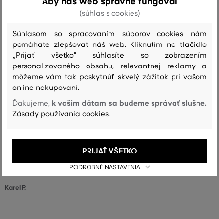
Aby náš web správne fungoval
Veľkosť zodpovedá veľkosti, ktorú
(súhlas s cookies)
4
nosím
Súhlasom so spracovaním súborov cookies nám
Veľkosť je o niečo väčšia ako
0
pomáhate zlepšovať náš web. Kliknutím na tlačidlo
nosím
„Prijať všetko" súhlasíte so zobrazením
Veľkosť je oveľa väčšia ako nosím
0
personalizovaného obsahu, relevantnej reklamy a
môžeme vám tak poskytnúť skvelý zážitok pri vašom
online nakupovaní.
k vašim dátam sa budeme správať slušne.
Ďakujeme,
Farba
Veľkosť:
Ako sedí: Veľkosť zodpovedá veľkosti, ktorú
L
nosím
Zásady používania cookies.
Jan H.
PRIJAŤ VŠETKO
Farba
Veľkosť:
Ako sedí: Veľkosť zodpovedá veľkosti, ktorú
PODROBNÉ NASTAVENIA
XL
nosím
Karel P.