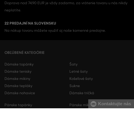
Doprava nad 74,90 EUR je vždy zadarmo, za vrátenie tovaru u nás nikdy
neplatíte.
22 PREDAJNÍ NA SLOVENSKU
Na nákup tovaru môžete využiť aj naše kamenné predajne.
OBĽÚBENÉ KATEGÓRIE
Dámske topánky
Šaty
Dámske tenisky
Letné šaty
Dámske mikiny
Košeľové šaty
Dámske tepláky
Sukne
Dámske nohavice
Dámske tričká
Kontaktujte nás
Pánske topánky
Pánske mikiny
Pánske tenisky
Pánske tepláky
Pánske košele
Pánske svetre
Pánske tričká
Pánske nohavice
Pánske krátke nohavice
Pánska spodná bielizeň