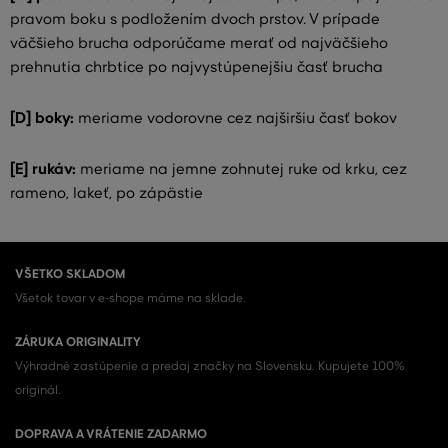
pravom boku s podložením dvoch prstov. V prípade
väčšieho brucha odporúčame merať od najväčšieho
prehnutia chrbtice po najvystúpenejšiu časť brucha
[D] boky:
meriame vodorovne cez najširšiu časť bokov
[E] rukáv:
meriame na jemne zohnutej ruke od krku, cez
rameno, lakeť, po zápästie
VŠETKO SKLADOM
Všetok tovar v e-shope máme na sklade.
ZÁRUKA ORIGINALITY
Výhradné zastúpenie a predaj značky na Slovensku. Kupujete 100%
originál.
DOPRAVA A VRÁTENIE ZADARMO