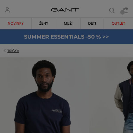
NOVINKY
ŽENY
MUŽI
DETI
OUTLET
SUMMER ESSENTIALS -50 % >>
TRIČKÁ