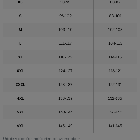
XS
93-95
83-87
S
96-102
88-101
M
103-110
102-103
L
111-117
104-113
XL
118-123
114-115
XXL
124-127
116-121
XXXL
128-137
122-131
4XL
138-139
132-135
5XL
140-144
136-140
6XL
145-149
141-145
Údaje v tabuľke majú orientačný charakter