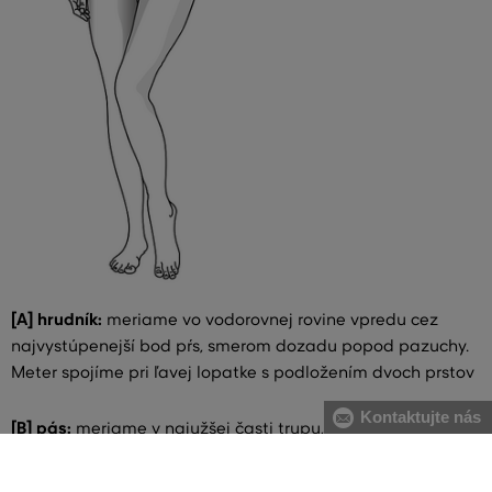
[A] hrudník:
meriame vo vodorovnej rovine vpredu cez
najvystúpenejší bod pŕs, smerom dozadu popod pazuchy.
Meter spojíme pri ľavej lopatke s podložením dvoch prstov
Kontaktujte nás
[B] pás:
meriame v najužšej časti trupu, meter spájame na
pravom boku s podložením dvoch prstov. V prípade
väčšieho brucha odporúčame merať od najväčšieho