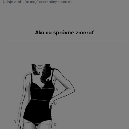
Údaje v tabuľke majú orientačný charakter
Ako sa správne zmerať