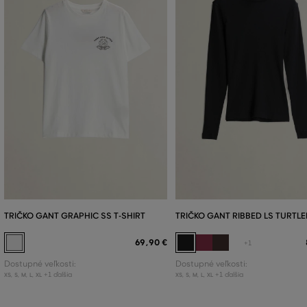
TRIČKO GANT GRAPHIC SS T-SHIRT
TRIČKO GANT RIBBED LS TURTL
69
,
90 €
+1
Dostupné veľkosti:
Dostupné veľkosti:
+1 ďalšia
+1 ďalšia
XS
,
S
,
M
,
L
,
XL
XS
,
S
,
M
,
L
,
XL