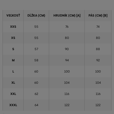
VEĽKOSŤ
DĹŽKA (CM)
HRUDNÍK (CM) [A]
PÁS (CM) [B]
XXS
55
76
74
XS
55
80
80
S
57
90
88
M
58
94
92
L
60
100
100
XL
60
104
104
XXL
62
116
116
XXXL
64
122
122