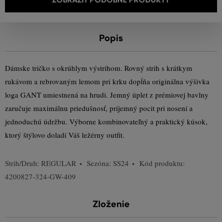
Popis
Dámske tričko s okrúhlym výstrihom. Rovný strih s krátkym
rukávom a rebrovaným lemom pri krku dopĺňa originálna výšivka
loga GANT umiestnená na hrudi. Jemný úplet z prémiovej bavlny
zaručuje maximálnu priedušnosť, príjemný pocit pri nosení a
jednoduchú údržbu. Výborne kombinovateľný a praktický kúsok,
ktorý štýlovo doladí Váš ležérny outfit.
Strih/Druh:
REGULAR
Sezóna: SS24
Kód produktu:
4200827-324-GW-409
Zloženie