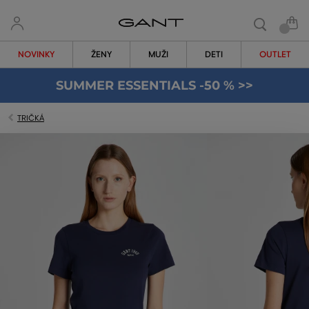
NOVINKY
ŽENY
MUŽI
DETI
OUTLET
SUMMER ESSENTIALS -50 % >>
TRIČKÁ