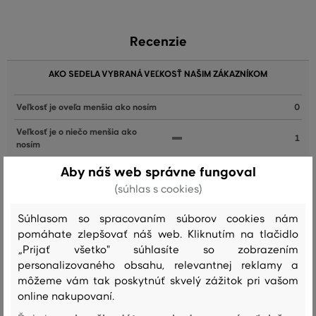
Recenzie
AKO SEDELA VYBRANÁ VEĽKOSŤ NAŠIM ZÁKAZNÍKOM
Veľkosť je oveľa menšia ako nosím
0
Veľkosť je o niečo menšia ako
1
nosím
Veľkosť zodpovedá veľkosti, ktorú
Aby náš web správne fungoval
10
nosím
(súhlas s cookies)
Veľkosť je o niečo väčšia ako
0
Súhlasom so spracovaním súborov cookies nám
nosím
pomáhate zlepšovať náš web. Kliknutím na tlačidlo
Veľkosť je oveľa väčšia ako nosím
0
„Prijať všetko" súhlasíte so zobrazením
personalizovaného obsahu, relevantnej reklamy a
môžeme vám tak poskytnúť skvelý zážitok pri vašom
online nakupovaní.
Farba
Veľkosť: S
Ako sedí: Veľkosť je o niečo menšia ako nosím