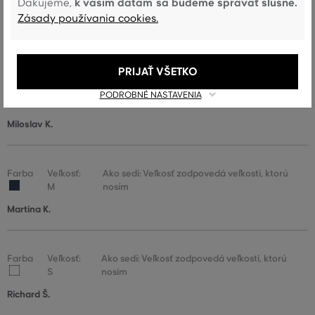
k vašim dátam sa budeme správať slušne.
Ďakujeme,
Zásady používania cookies.
Janette V.
Pro pritelkyni
PRIJAŤ VŠETKO
Farba
Veľkosť:
Ako sedí: Veľkosť zodpovedá veľkosti, ktorú
PODROBNÉ NASTAVENIA
S
nosím
Miloslav K.
Farba
Veľkosť:
Ako sedí: Veľkosť zodpovedá veľkosti, ktorú
M
nosím
Martina K.
Farba
Veľkosť:
Ako sedí: Veľkosť zodpovedá veľkosti, ktorú
S
nosím
Richard Š.