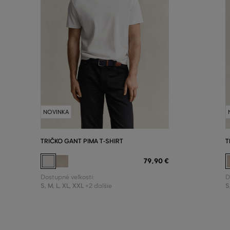
NOVINKA
TRIČKO GANT PIMA T-SHIRT
T
79
,
90 €
Dostupné veľkosti:
D
S
,
M
,
L
,
XL
,
XXL
S
+2 ďalšie