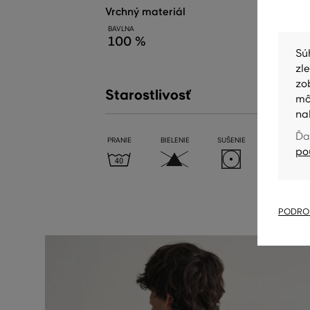
vrchný materiál
BAVLNA
100 %
Sú
zl
zo
Starostlivosť
mô
na
Ďa
PRANIE
BIELENIE
SUŠENIE
ŽEHLENIE
po
PODROB