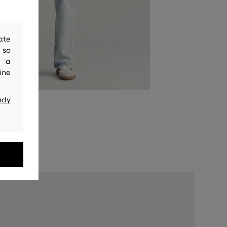
ate
 so
y a
ine
ady