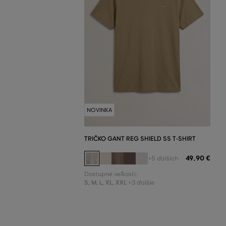
NOVINKA
TRIČKO GANT REG SHIELD SS T-SHIRT
49
,
90 €
+5 ďalších
Dostupné veľkosti:
S
,
M
,
L
,
XL
,
XXL
+3 ďalšie