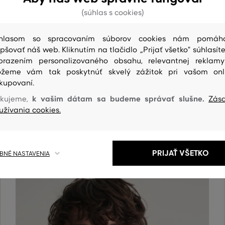
(súhlas s cookies)
hlasom so spracovaním súborov cookies nám pomáh
epšovať náš web. Kliknutím na tlačidlo „Prijať všetko" súhlasíte
brazením personalizovaného obsahu, relevantnej reklam
žeme vám tak poskytnúť skvelý zážitok pri vašom onl
kupovaní.
k vašim dátam sa budeme správať slušne.
kujeme,
Zás
ČISTENIE
užívania cookies.
PRIJAŤ VŠETKO
NÉ NASTAVENIA