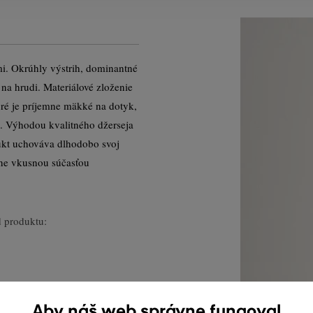
mi. Okrúhly výstrih, dominantné
na hrudi. Materiálové zloženie
ré je príjemne mäkké na dotyk,
a. Výhodou kvalitného džerseja
dukt uchováva dlhodobo svoj
ane vkusnou súčasťou
 produktu:
Aby náš web správne fungoval