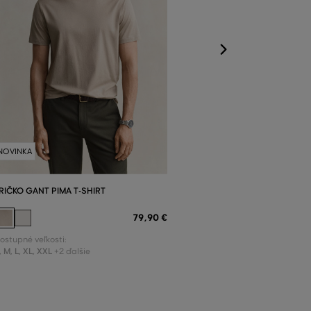
NOVINKA
RIČKO GANT PIMA T-SHIRT
79
,
90 €
ostupné veľkosti:
,
M
,
L
,
XL
,
XXL
+2 ďalšie