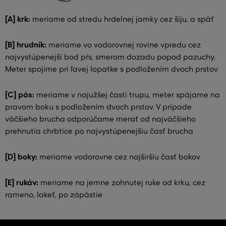
[A] krk:
meriame od stredu hrdelnej jamky cez šiju, a späť
[B] hrudník:
meriame vo vodorovnej rovine vpredu cez
najvystúpenejší bod pŕs, smerom dozadu popod pazuchy.
Meter spojíme pri ľavej lopatke s podložením dvoch prstov
[C] pás:
meriame v najužšej časti trupu, meter spájame na
pravom boku s podložením dvoch prstov. V prípade
väčšieho brucha odporúčame merať od najväčšieho
prehnutia chrbtice po najvystúpenejšiu časť brucha
[D] boky:
meriame vodorovne cez najširšiu časť bokov
[E] rukáv:
meriame na jemne zohnutej ruke od krku, cez
rameno, lakeť, po zápästie