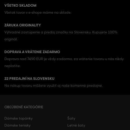
VŠETKO SKLADOM
Všetok tovar v e-shope máme na sklade.
ZÁRUKA ORIGINALITY
Výhradné zastúpenie a predaj značky na Slovensku. Kupujete 100%
originál.
DOPRAVA A VRÁTENIE ZADARMO
Doprava nad 74,90 EUR je vždy zadarmo, za vrátenie tovaru u nás nikdy
neplatíte.
22 PREDAJNÍ NA SLOVENSKU
Na nákup tovaru môžete využiť aj naše kamenné predajne.
OBĽÚBENÉ KATEGÓRIE
Dámske topánky
Šaty
Dámske tenisky
Letné šaty