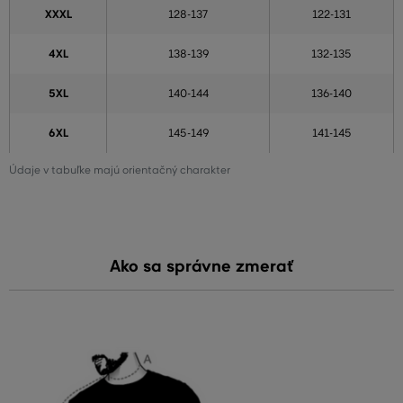
XXXL
128-137
122-131
4XL
138-139
132-135
5XL
140-144
136-140
6XL
145-149
141-145
Údaje v tabuľke majú orientačný charakter
Ako sa správne zmerať