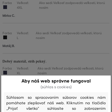
Farba
Veľkosť:
Ako sedí: Veľkosť zodpovedá veľkosti, ktorú
4XL
nosím
Mirka C.
Farba
Veľkosť:
Ako sedí: Veľkosť zodpovedá veľkosti, ktorú
L
nosím
Matěj B.
Dobrý materiál, strih pekný.
Farba
Veľkosť:
Ako sedí: Veľkosť zodpovedá veľkosti, ktorú
XL
nosím
Aby náš web správne fungoval
Zuzana T.
(súhlas s cookies)
Súhlasom so spracovaním súborov cookies nám
Farba
Veľkosť:
Ako sedí: Veľkosť zodpovedá veľkosti, ktorú
pomáhate zlepšovať náš web. Kliknutím na tlačidlo
M
nosím
„Prijať všetko" súhlasíte so zobrazením
Tomáš K.