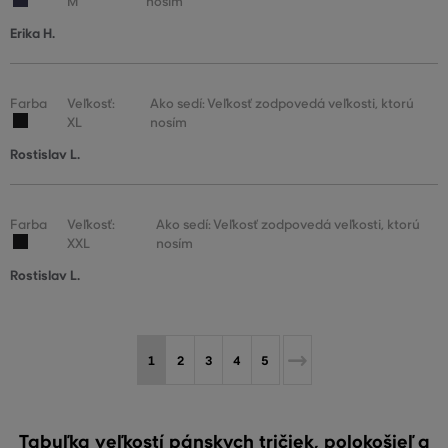
M
nosím
Erika H.
Farba
Veľkosť:
Ako sedí: Veľkosť zodpovedá veľkosti, ktorú
XL
nosím
Rostislav L.
Farba
Veľkosť:
Ako sedí: Veľkosť zodpovedá veľkosti, ktorú
XXL
nosím
Rostislav L.
1
2
3
4
5
Tabuľka veľkostí pánskych tričiek, polokošieľ a