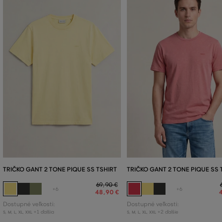
TRIČKO GANT 2 TONE PIQUE SS TSHIRT
TRIČKO GANT 2 TONE PIQUE SS 
69
,
90 €
+6
+6
48
,
90 €
Dostupné veľkosti:
Dostupné veľkosti:
+1 ďalšia
+2 ďalšie
S
,
M
,
L
,
XL
,
XXL
S
,
M
,
L
,
XL
,
XXL