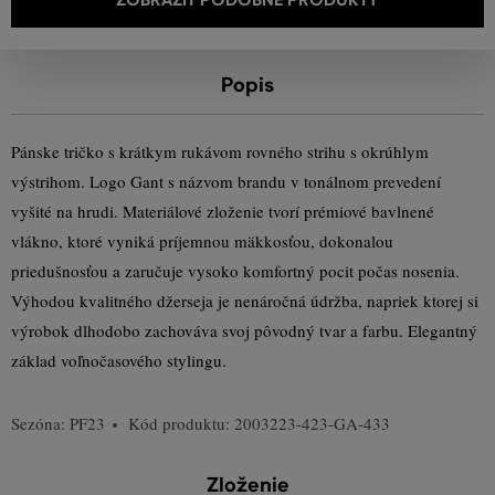
Popis
Pánske tričko s krátkym rukávom rovného strihu s okrúhlym
výstrihom. Logo Gant s názvom brandu v tonálnom prevedení
vyšité na hrudi. Materiálové zloženie tvorí prémiové bavlnené
vlákno, ktoré vyniká príjemnou mäkkosťou, dokonalou
priedušnosťou a zaručuje vysoko komfortný pocit počas nosenia.
Výhodou kvalitného džerseja je nenáročná údržba, napriek ktorej si
výrobok dlhodobo zachováva svoj pôvodný tvar a farbu. Elegantný
základ voľnočasového stylingu.
Sezóna: PF23
Kód produktu:
2003223-423-GA-433
Zloženie