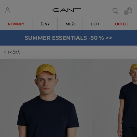
NOVINKY
ŽENY
MUŽI
DETI
OUTLET
SUMMER ESSENTIALS -50 % >>
TRIČKÁ