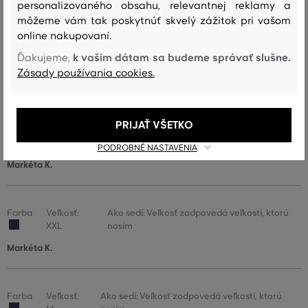
personalizovaného obsahu, relevantnej reklamy a
môžeme vám tak poskytnúť skvelý zážitok pri vašom
online nakupovaní.
Farba
Veľkosť:
Ako sedí: Veľkosť zodpovedá veľkosti, ktorú
k vašim dátam sa budeme správať slušne.
Ďakujeme,
4XL
nosím
Zásady používania cookies.
Ivan L.
PRIJAŤ VŠETKO
Farba
Veľkosť:
Ako sedí: Veľkosť zodpovedá veľkosti, ktorú
XXL
nosím
PODROBNÉ NASTAVENIA
Markéta K.
Farba
Veľkosť:
Ako sedí: Veľkosť zodpovedá veľkosti, ktorú
XXL
nosím
Markéta K.
Farba
Veľkosť:
Ako sedí: Veľkosť zodpovedá veľkosti, ktorú