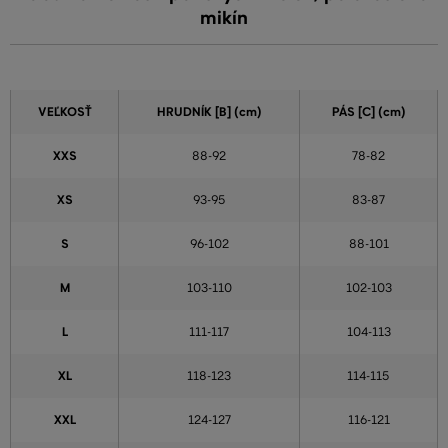
mikín
VEĽKOSŤ
HRUDNÍK [B] (cm)
PÁS [C] (cm)
XXS
88-92
78-82
XS
93-95
83-87
S
96-102
88-101
M
103-110
102-103
L
111-117
104-113
XL
118-123
114-115
XXL
124-127
116-121