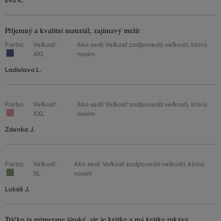
Eva K.
Příjemný a kvalitní materiál, zajímavý melír
Farba
Veľkosť:
Ako sedí: Veľkosť zodpovedá veľkosti, ktorú
4XL
nosím
Ladislava L.
Farba
Veľkosť:
Ako sedí: Veľkosť zodpovedá veľkosti, ktorú
XXL
nosím
Zdenka J.
Farba
Veľkosť:
Ako sedí: Veľkosť zodpovedá veľkosti, ktorú
XL
nosím
Lukáš J.
Tričko ja primerane široké, ale je krátke a má krátke rukávy