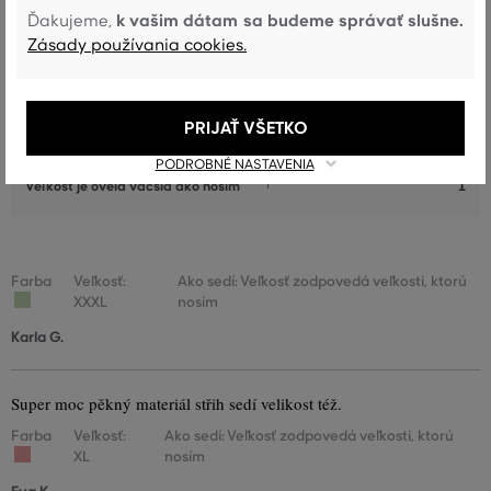
Veľkosť je o niečo menšia ako
k vašim dátam sa budeme správať slušne.
Ďakujeme,
9
nosím
Zásady používania cookies.
Veľkosť zodpovedá veľkosti, ktorú
244
nosím
PRIJAŤ VŠETKO
Veľkosť je o niečo väčšia ako
5
nosím
PODROBNÉ NASTAVENIA
Veľkosť je oveľa väčšia ako nosím
1
Farba
Veľkosť:
Ako sedí: Veľkosť zodpovedá veľkosti, ktorú
XXXL
nosím
Karla G.
Super moc pěkný materiál střih sedí velikost též.
Farba
Veľkosť:
Ako sedí: Veľkosť zodpovedá veľkosti, ktorú
XL
nosím