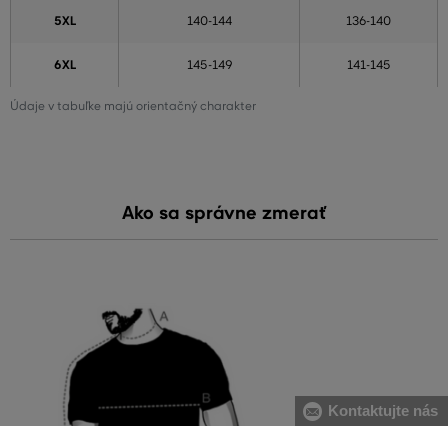
5XL
140-144
136-140
6XL
145-149
141-145
Údaje v tabuľke majú orientačný charakter
Ako sa správne zmerať
Kontaktujte nás