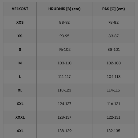
VEĽKOSŤ
HRUDNÍK [B] (cm)
PÁS [C] (cm)
XXS
88-92
78-82
XS
93-95
83-87
S
96-102
88-101
M
103-110
102-103
L
111-117
104-113
XL
118-123
114-115
XXL
124-127
116-121
XXXL
128-137
122-131
4XL
138-139
132-135