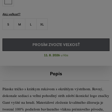
Akú veľkosť?
S
M
L
XL
PROSÍM ZVOĽTE VEĽKOSŤ
11. 8. 2026
u Vás
Popis
Pánske tričko s krátkym rukávom s okrúhlym výstrihom. Rovný,
dokonale sediaci a veľmi pohodlný strih zdobí ikonické logo značky
Gant vyšité na hrudi. Materiálové zloženie kvalitného džerseja je
tvorené 100% podielom bavlneného vlákna prémiového pôvodu,