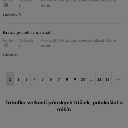
Farba
Veľkosť:
Ako sedí: Veľkosť zodpovedá veľkosti, ktorú
L
nosím
Ladislav F.
Krásný pohodový materiál
Farba
Veľkosť:
Ako sedí: Veľkosť zodpovedá veľkosti, ktorú
L
nosím
Gizela H.
...
1
2
3
4
5
6
7
8
9
10
22
23
Tabuľka veľkostí pánskych tričiek, polokošieľ a
mikín