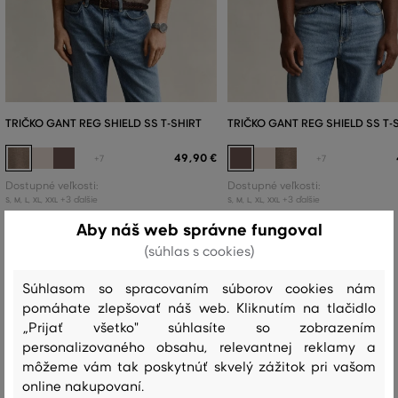
TRIČKO GANT REG SHIELD SS T-SHIRT
TRIČKO GANT REG SHIELD SS T-
49
,
90 €
+7
+7
Dostupné veľkosti:
Dostupné veľkosti:
+3 ďalšie
+3 ďalšie
S
,
M
,
L
,
XL
,
XXL
S
,
M
,
L
,
XL
,
XXL
Aby náš web správne fungoval
(súhlas s cookies)
Súhlasom so spracovaním súborov cookies nám
Recenzie
pomáhate zlepšovať náš web. Kliknutím na tlačidlo
„Prijať všetko" súhlasíte so zobrazením
AKO SEDELA VYBRANÁ VEĽKOSŤ NAŠIM ZÁKAZNÍKOM
personalizovaného obsahu, relevantnej reklamy a
môžeme vám tak poskytnúť skvelý zážitok pri vašom
Veľkosť je oveľa menšia ako nosím
1
online nakupovaní.