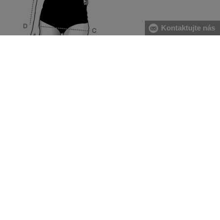
Kontaktujte nás
[A] hrudník:
meriame vo vodorovnej rovine vpredu cez
najvystúpenejší bod pŕs, smerom dozadu popod pazuchy.
Meter spojíme pri ľavej lopatke s podložením dvoch prstov