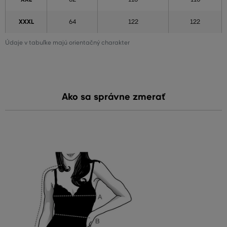
XXXL
64
122
122
Údaje v tabuľke majú orientačný charakter
Ako sa správne zmerať