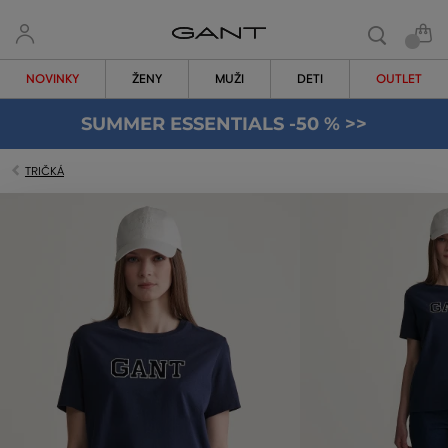
NOVINKY
ŽENY
MUŽI
DETI
OUTLET
SUMMER ESSENTIALS -50 % >>
TRIČKÁ