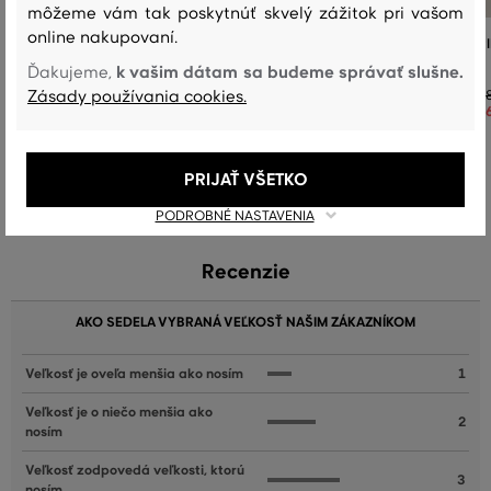
môžeme vám tak poskytnúť skvelý zážitok pri vašom
online nakupovaní.
TRIČKO GANT REG GRAPHIC PRINT SS T-
TOP GANT CONTRAST COLOR R
SHIRT
TANK TOP
k vašim dátam sa budeme správať slušne.
Ďakujeme,
Zásady používania cookies.
49
,
90 €
34
,
90 €
Dostupné veľkosti:
Dostupné veľkosti:
+1 ďalšia
+1 ďalšia
XS
,
S
,
M
,
L
,
XL
XS
,
S
,
M
,
L
,
XL
PRIJAŤ VŠETKO
PODROBNÉ NASTAVENIA
Recenzie
AKO SEDELA VYBRANÁ VEĽKOSŤ NAŠIM ZÁKAZNÍKOM
Veľkosť je oveľa menšia ako nosím
1
Veľkosť je o niečo menšia ako
2
nosím
Veľkosť zodpovedá veľkosti, ktorú
3
nosím