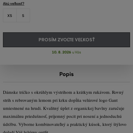
Akú veľkosť?
XS
S
PROSÍM ZVOĽTE VEĽKOSŤ
10. 8. 2026
u Vás
Popis
Dámske tričko s okrúhlym výstrihom a krátkym rukávom. Rovný
strih s rebrovaným lemom pri krku dopĺňa velúrové logo Gant
umiestnené na hrudi. Kvalitný úplet z organickej bavlny zaručuje
maximálnu priedušnosť, príjemný pocit pri nosení a jednoduchú
údržbu. Výborne kombinovateľný a praktický kúsok, ktorý štýlovo
doladí Váš ležérny outfit.