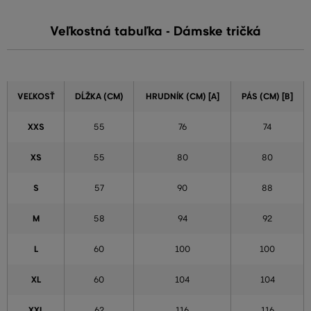
Veľkostná tabuľka - Dámske tričká
VEĽKOSŤ
DĹŽKA (CM)
HRUDNÍK (CM) [A]
PÁS (CM) [B]
XXS
55
76
74
XS
55
80
80
S
57
90
88
M
58
94
92
L
60
100
100
XL
60
104
104
XXL
62
116
116