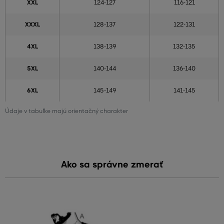
XXL
124-127
116-121
XXXL
128-137
122-131
4XL
138-139
132-135
5XL
140-144
136-140
6XL
145-149
141-145
Údaje v tabuľke majú orientačný charakter
Ako sa správne zmerať