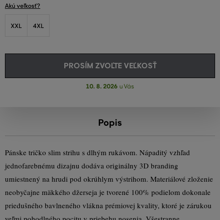
Akú veľkosť?
XXL
4XL
PROSÍM ZVOĽTE VEĽKOSŤ
10. 8. 2026
u Vás
Popis
Pánske tričko slim strihu s dlhým rukávom. Nápaditý vzhľad
jednofarebnému dizajnu dodáva originálny 3D branding
umiestnený na hrudi pod okrúhlym výstrihom. Materiálové zloženie
neobyčajne mäkkého džerseja je tvorené 100% podielom dokonale
priedušného bavlneného vlákna prémiovej kvality, ktoré je zárukou
veľmi pohodlného pocitu v priebehu nosenia. Všestranne