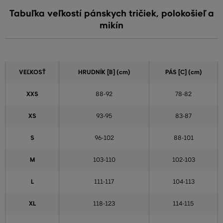
Tabuľka veľkostí pánskych tričiek, polokošieľ a
mikín
VEĽKOSŤ
HRUDNÍK [B] (cm)
PÁS [C] (cm)
XXS
88-92
78-82
XS
93-95
83-87
S
96-102
88-101
M
103-110
102-103
L
111-117
104-113
XL
118-123
114-115