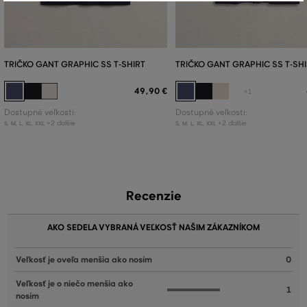
TRIČKO GANT GRAPHIC SS T-SHIRT
TRIČKO GANT GRAPHIC SS T-SH
49
,
90 €
+1
Dostupné veľkosti:
Dostupné veľkosti:
+2 ďalšie
+2 ďalšie
S
,
M
,
L
,
XL
,
XXL
S
,
M
,
L
,
XL
,
XXL
Recenzie
AKO SEDELA VYBRANÁ VEĽKOSŤ NAŠIM ZÁKAZNÍKOM
Veľkosť je oveľa menšia ako nosím
0
Veľkosť je o niečo menšia ako
1
nosím