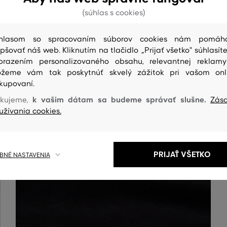
(súhlas s cookies)
hlasom so spracovaním súborov cookies nám pomáh
epšovať náš web. Kliknutím na tlačidlo „Prijať všetko" súhlasíte
brazením personalizovaného obsahu, relevantnej reklam
žeme vám tak poskytnúť skvelý zážitok pri vašom onl
kupovaní.
ČISTENIE
k vašim dátam sa budeme správať slušne.
kujeme,
Zás
užívania cookies.
PRIJAŤ VŠETKO
NÉ NASTAVENIA