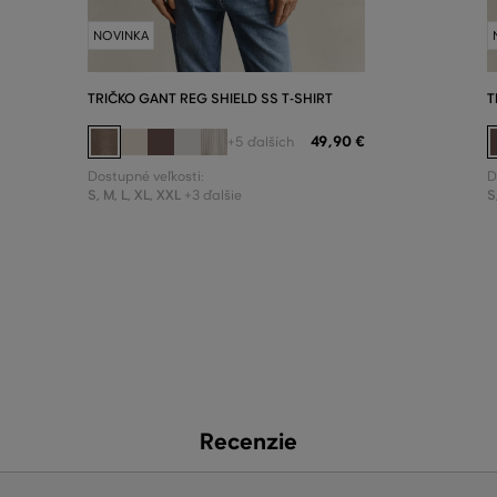
NOVINKA
TRIČKO GANT REG SHIELD SS T-SHIRT
T
49
,
90 €
+5 ďalších
Dostupné veľkosti:
D
S
,
M
,
L
,
XL
,
XXL
S
+3 ďalšie
Recenzie