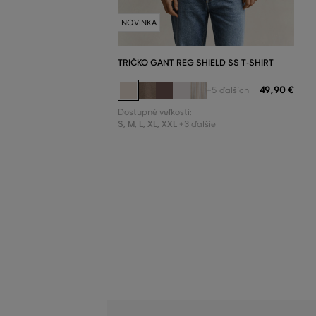
NOVINKA
TRIČKO GANT REG SHIELD SS T-SHIRT
49
,
90 €
+5 ďalších
Dostupné veľkosti:
S
,
M
,
L
,
XL
,
XXL
+3 ďalšie