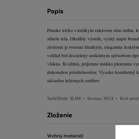
Popis
Pánske tričko s krátkym rukávom slim strihu, 
siluete tela. Okrúhly výstrih, vyšitý nápis bran
zloženie je tvorené hladkým, elegantne lesklý
vzhľad bol docielený unikátnym spôsobom úp
vlákna. Kvalitná, príjemne mäkká pletenina vy
dokonalou priedušnosťou. Vysoko komfortný k
súčasťou ležérnych outfitov.
Strih/Druh:
SLIM
Sezóna: SS24
Kód prod
Zloženie
vrchný materiál