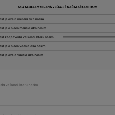
AKO SEDELA VYBRANÁ VEĽKOSŤ NAŠIM ZÁKAZNÍKOM
osť je oveľa menšia ako nosím
osť je o niečo menšia ako nosím
osť zodpovedá veľkosti, ktorú nosím
osť je o niečo väčšia ako nosím
osť je oveľa väčšia ako nosím
dá veľkosti, ktorú nosím