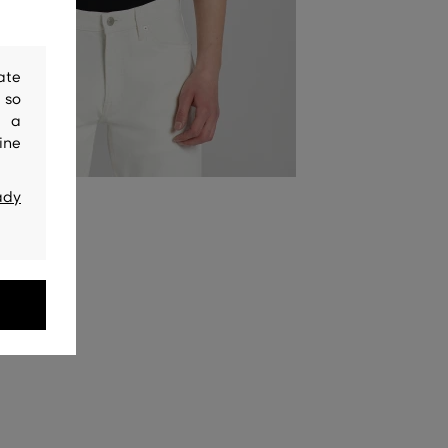
ate
 so
y a
ine
ady