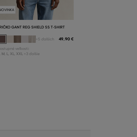
NOVINKA
RIČKO GANT REG SHIELD SS T-SHIRT
49
,
90 €
+5 ďalších
ostupné veľkosti:
,
M
,
L
,
XL
,
XXL
+3 ďalšie