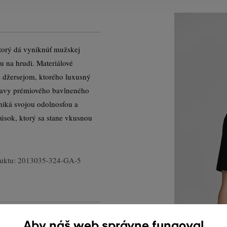
ktorý dá vyniknúť mužskej
du na hrudi. Materiálové
m džersejom, ktorého luxusný
ravy prémiového bavlneného
niká svojou odolnosťou a
úsok, ktorý sa stane vkusnou
uktu:
2013035-324-GA-5
Aby náš web správne fungoval