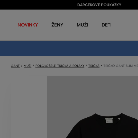
DARČEKOVÉ POUKÁŽKY
NOVINKY
ŽENY
MUŽI
DETI
GANT
MUŽI
POLOKOŠELE, TRIČKÁ A ROLÁKY
TRIČKÁ
TRIČKO GANT SLIM ME