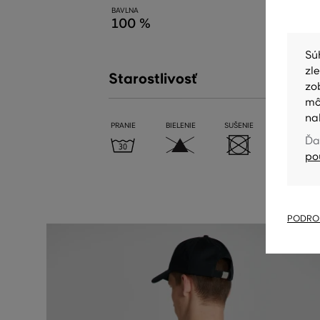
BAVLNA
100 %
Sú
zl
Starostlivosť
zo
mô
na
PRANIE
BIELENIE
SUŠENIE
ŽEHLENIE
Ďa
po
PODROB