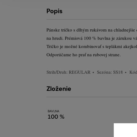
Popis
Pánske tričko s dlhým rukávom na chladnejšie
na hrudi. Prémiová 100 % bavlna je zárukou v
Tričko je možné kombinovať s teplákmi akejkoľ
Odporúčame ho prať na rubovej strane.
Strih/Druh:
REGULAR
Sezóna: SS18
Kód
Zloženie
BAVLNA
100 %