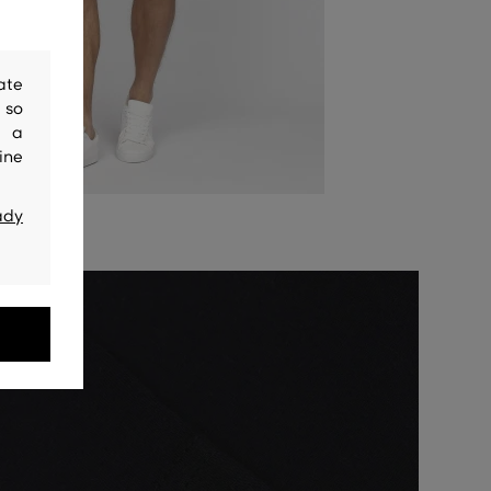
ate
 so
y a
ine
ady