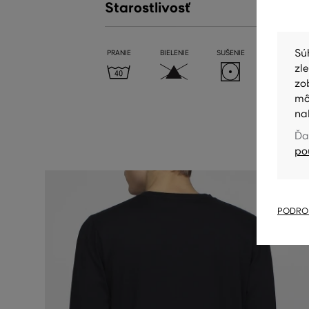
Starostlivosť
Sú
PRANIE
BIELENIE
SUŠENIE
ŽEHLENIE
zl
zo
mô
na
Ďa
po
PODROB