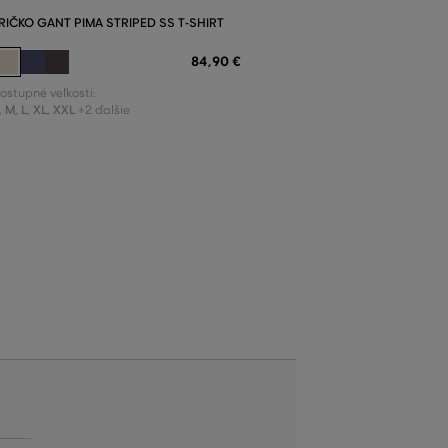
RIČKO GANT PIMA STRIPED SS T-SHIRT
84
,
90 €
ostupné veľkosti:
,
M
,
L
,
XL
,
XXL
+2 ďalšie