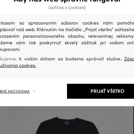
(súhlas s cookies)
hlasom so spracovaním súborov cookies nám pomáh
ČISTENIE
epšovať náš web. Kliknutím na tlačidlo „Prijať všetko" súhlasíte
brazením personalizovaného obsahu, relevantnej reklam
žeme vám tak poskytnúť skvelý zážitok pri vašom onl
kupovaní.
k vašim dátam sa budeme správať slušne.
kujeme,
Zás
užívania cookies.
PRIJAŤ VŠETKO
NÉ NASTAVENIA