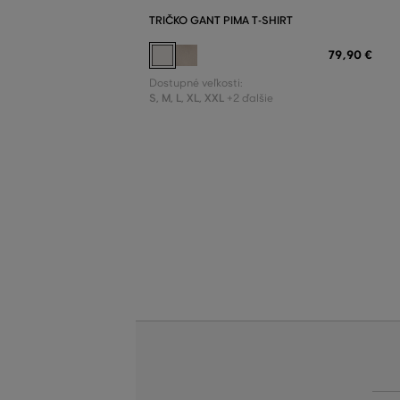
TRIČKO GANT PIMA T-SHIRT
79
,
90 €
Dostupné veľkosti:
S
,
M
,
L
,
XL
,
XXL
+2 ďalšie