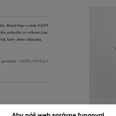
 dni. Brand logo a znak GANT
ášho pohodlia vo voľnom čase.
vek farby alebo džínsami.
 produktu:
234502-318-GA-5
Aby náš web správne fungoval