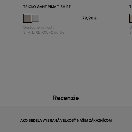
TRIČKO GANT PIMA T-SHIRT
T
79
,
90 €
Dostupné veľkosti:
D
S
,
M
,
L
,
XL
,
XXL
S
+2 ďalšie
Recenzie
AKO SEDELA VYBRANÁ VEĽKOSŤ NAŠIM ZÁKAZNÍKOM