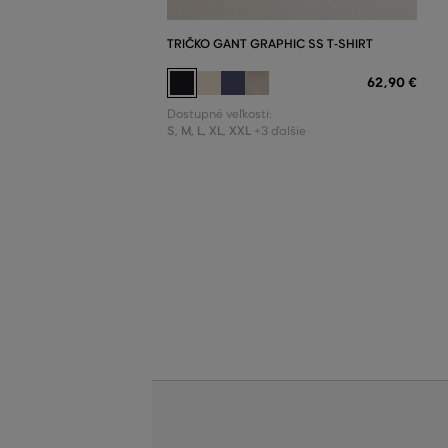
TRIČKO GANT GRAPHIC SS T-SHIRT
62
,
90 €
Dostupné veľkosti:
S
,
M
,
L
,
XL
,
XXL
+3 ďalšie