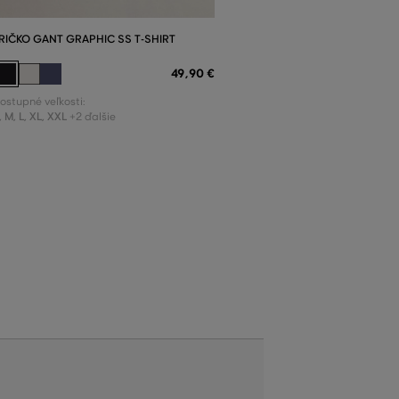
RIČKO GANT GRAPHIC SS T-SHIRT
49
,
90 €
ostupné veľkosti:
,
M
,
L
,
XL
,
XXL
+2 ďalšie