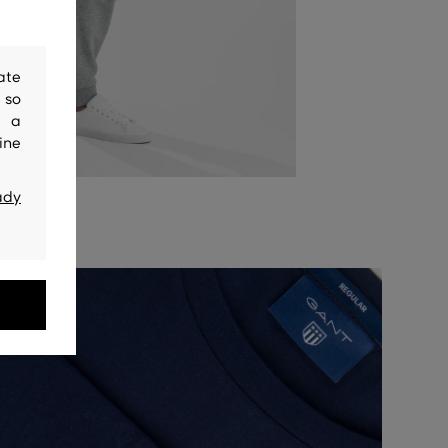
ate
 so
y a
ine
ady