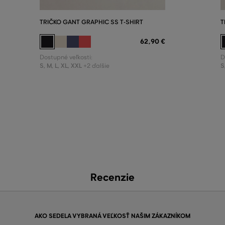
TRIČKO GANT GRAPHIC SS T-SHIRT
T
62
,
90 €
Dostupné veľkosti:
D
S
,
M
,
L
,
XL
,
XXL
S
+2 ďalšie
Recenzie
AKO SEDELA VYBRANÁ VEĽKOSŤ NAŠIM ZÁKAZNÍKOM