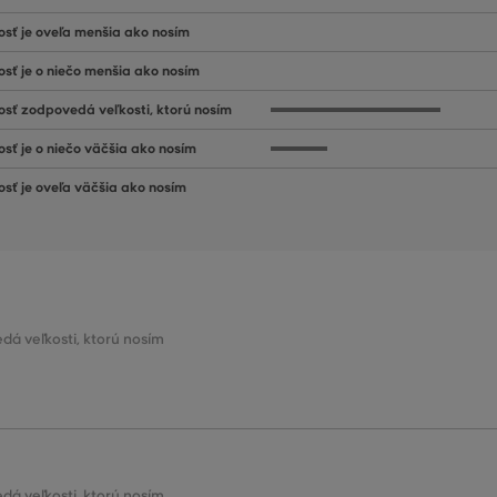
osť je oveľa menšia ako nosím
osť je o niečo menšia ako nosím
osť zodpovedá veľkosti, ktorú nosím
osť je o niečo väčšia ako nosím
osť je oveľa väčšia ako nosím
dá veľkosti, ktorú nosím
dá veľkosti, ktorú nosím