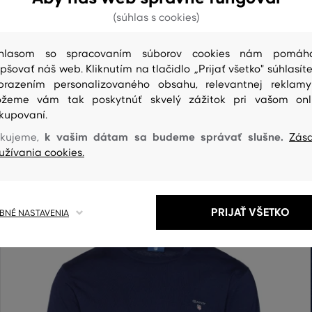
(súhlas s cookies)
hlasom so spracovaním súborov cookies nám pomáh
epšovať náš web. Kliknutím na tlačidlo „Prijať všetko" súhlasíte
brazením personalizovaného obsahu, relevantnej reklam
ČISTENIE
žeme vám tak poskytnúť skvelý zážitok pri vašom onl
kupovaní.
k vašim dátam sa budeme správať slušne.
kujeme,
Zás
užívania cookies.
PRIJAŤ VŠETKO
NÉ NASTAVENIA