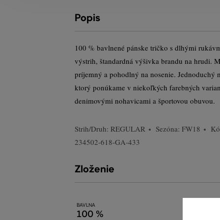
Popis
100 % bavlnené pánske tričko s dlhými rukávm
výstrih, štandardná výšivka brandu na hrudi. M
príjemný a pohodlný na nosenie. Jednoduchý na
ktorý ponúkame v niekoľkých farebných varian
denimovými nohavicami a športovou obuvou.
Strih/Druh:
REGULAR
Sezóna: FW18
Kó
234502-618-GA-433
Zloženie
BAVLNA
100 %