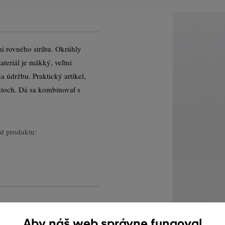
i rovného strihu. Okrúhly
ateriál je mäkký, veľmi
 údržbu. Praktický artikel,
toch. Dá sa kombinovať s
d produktu:
Aby náš web správne fungoval