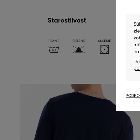
Starostlivosť
Sú
zl
zo
PRANIE
BIELENIE
SUŠENIE
ŽEHLENIE
mô
na
Ďa
po
PODROB