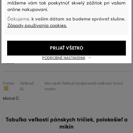
môžeme vám tak poskytnúť skvelý zážitok pri vašom
online nakupovaní.
Farba
Veľkosť:
Ako sedí: Veľkosť zodpovedá veľkosti, ktorú
L
nosím
k vašim dátam sa budeme správať slušne.
Ďakujeme,
Zásady používania cookies.
Livia G.
Farba
Veľkosť:
Ako sedí: Veľkosť zodpovedá veľkosti, ktorú
PRIJAŤ VŠETKO
XL
nosím
PODROBNÉ NASTAVENIA
Ivana
Farba
Veľkosť:
Ako sedí: Veľkosť zodpovedá veľkosti, ktorú
XL
nosím
Michal Č.
Tabuľka veľkostí pánskych tričiek, polokošieľ a
mikín