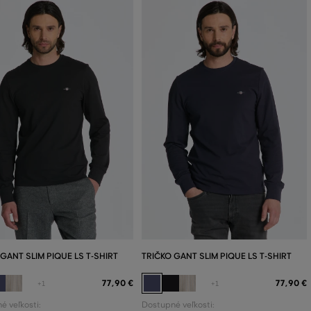
 GANT SLIM PIQUE LS T-SHIRT
TRIČKO GANT SLIM PIQUE LS T-SHIRT
77
,
90 €
77
,
90 €
+1
+1
é veľkosti:
Dostupné veľkosti: