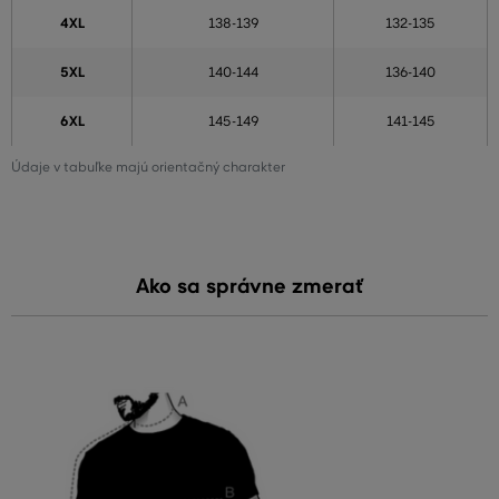
4XL
138-139
132-135
5XL
140-144
136-140
6XL
145-149
141-145
Údaje v tabuľke majú orientačný charakter
Ako sa správne zmerať