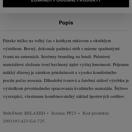
Popis
Pánske tričko na voľný čas s krátkym rukávom a okrúhlym
výstrihom. Rovný, dokonale padnúci strih s mierne spadnutými
švami na ramenách. Sezónny branding na hrudi. Prémiové
materiálové zloženie tvorí bavlnený úplet vyššej hmotnosti. Príjemne
mäkký džersej je zárukou priedušnosti a vysoko komfortného
pocitu počas nosenia. Dlhodobá tvarová a farebná stálosť výrobku je
výsledkom prvotriedneho spracovania kvalitného materiálu. Štýlovo
vyzerajúci, všestranne kombinovateľný základ športových outfitov.
Strih/Druh:
RELAXED
Sezóna: PF23
Kód produktu:
2003193-423-GA-725