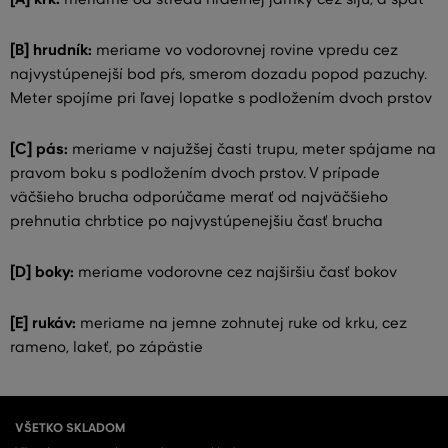
[B] hrudník:
meriame vo vodorovnej rovine vpredu cez
najvystúpenejší bod pŕs, smerom dozadu popod pazuchy.
Meter spojíme pri ľavej lopatke s podložením dvoch prstov
[C] pás:
meriame v najužšej časti trupu, meter spájame na
pravom boku s podložením dvoch prstov. V prípade
väčšieho brucha odporúčame merať od najväčšieho
prehnutia chrbtice po najvystúpenejšiu časť brucha
[D] boky:
meriame vodorovne cez najširšiu časť bokov
[E] rukáv:
meriame na jemne zohnutej ruke od krku, cez
rameno, lakeť, po zápästie
VŠETKO SKLADOM