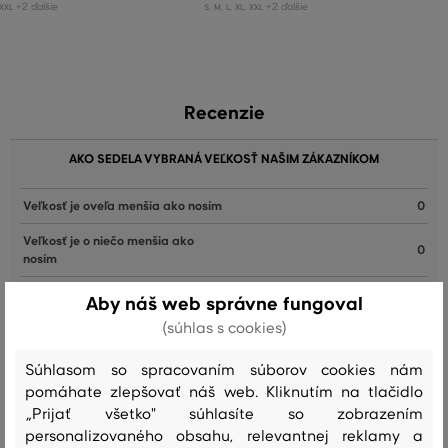
+2 ďalšie
+2 ďalšie
XXL
S
,
M
,
L
,
XL
,
XXL
Recenzie
AKO SEDELA VYBRANÁ VEĽKOSŤ NAŠIM ZÁKAZNÍKOM
Veľkosť je oveľa menšia ako nosím
0
Veľkosť je o niečo menšia ako
0
nosím
Veľkosť zodpovedá veľkosti, ktorú
Aby náš web správne fungoval
3
nosím
(súhlas s cookies)
Veľkosť je o niečo väčšia ako
0
nosím
Súhlasom so spracovaním súborov cookies nám
pomáhate zlepšovať náš web. Kliknutím na tlačidlo
Veľkosť je oveľa väčšia ako nosím
0
„Prijať všetko" súhlasíte so zobrazením
personalizovaného obsahu, relevantnej reklamy a