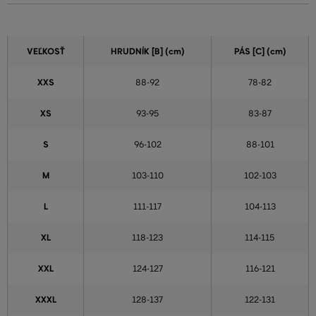
VEĽKOSŤ
HRUDNÍK [B] (cm)
PÁS [C] (cm)
XXS
88-92
78-82
XS
93-95
83-87
S
96-102
88-101
M
103-110
102-103
L
111-117
104-113
XL
118-123
114-115
XXL
124-127
116-121
XXXL
128-137
122-131