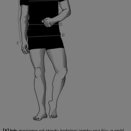
[A] krk:
meriame od stredu hrdelnej jamky cez šiju, a späť