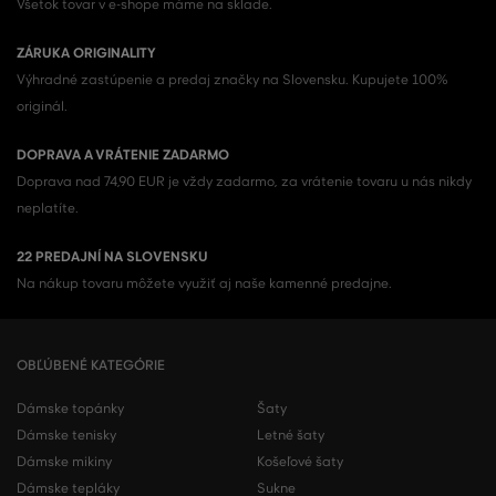
Všetok tovar v e-shope máme na sklade.
ZÁRUKA ORIGINALITY
Výhradné zastúpenie a predaj značky na Slovensku. Kupujete 100%
originál.
DOPRAVA A VRÁTENIE ZADARMO
Doprava nad 74,90 EUR je vždy zadarmo, za vrátenie tovaru u nás nikdy
neplatíte.
22 PREDAJNÍ NA SLOVENSKU
Na nákup tovaru môžete využiť aj naše kamenné predajne.
OBĽÚBENÉ KATEGÓRIE
Dámske topánky
Šaty
Dámske tenisky
Letné šaty
Dámske mikiny
Košeľové šaty
Dámske tepláky
Sukne