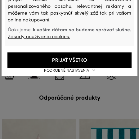
personalizovaného obsahu, relevantnej reklamy a
vrchný materiál
môžeme vám tak poskytnúť skvelý zážitok pri vašom
BAVLNA
online nakupovaní.
100 %
k vašim dátam sa budeme správať slušne.
Ďakujeme,
Zásady používania cookies.
Starostlivosť
PRIJAŤ VŠETKO
PRANIE
BIELENIE
SUŠENIE
ŽEHLENIE
ČISTENIE
PODROBNÉ NASTAVENIA
Odporúčané produkty