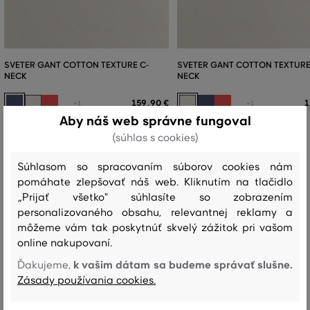
SVETER GANT COTTON TEXTURE C-
SVETER GANT COTTON TEXTURE
NECK
NECK
159
,
90 €
1
+1
+1
Aby náš web správne fungoval
Dostupné veľkosti:
Dostupné veľkosti:
+1 ďalšia
+1 ďalšia
(súhlas s cookies)
S
,
M
,
L
,
XL
,
XXL
S
,
M
,
L
,
XL
,
XXL
Súhlasom so spracovaním súborov cookies nám
pomáhate zlepšovať náš web. Kliknutím na tlačidlo
„Prijať všetko" súhlasíte so zobrazením
Recenzie
personalizovaného obsahu, relevantnej reklamy a
môžeme vám tak poskytnúť skvelý zážitok pri vašom
AKO SEDELA VYBRANÁ VEĽKOSŤ NAŠIM ZÁKAZNÍKOM
online nakupovaní.
k vašim dátam sa budeme správať slušne.
Ďakujeme,
Veľkosť je oveľa menšia ako nosím
0
Zásady používania cookies.
Veľkosť je o niečo menšia ako
2