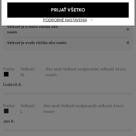
nosím
PRIJAŤ VŠETKO
Veľkosť zodpovedá veľkosti, ktorú
23
nosím
PODROBNÉ NASTAVENIA
Veľkosť je o niečo väčšia ako
0
nosím
Veľkosť je oveľa väčšia ako nosím
0
Farba
Veľkosť:
Ako sedí: Veľkosť zodpovedá veľkosti, ktorú
XL
nosím
Ľudovít A.
Farba
Veľkosť:
Ako sedí: Veľkosť zodpovedá veľkosti, ktorú
L
nosím
Jan R.