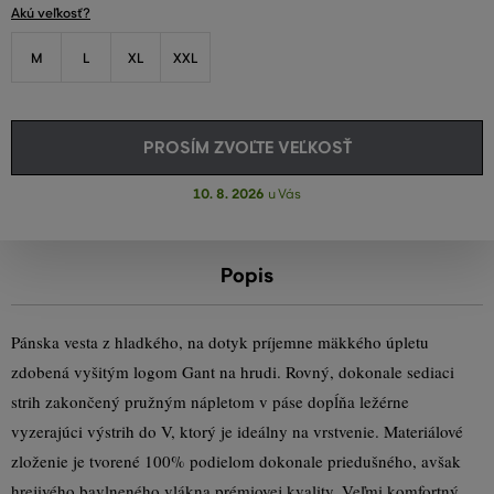
Akú veľkosť?
M
L
XL
XXL
PROSÍM ZVOĽTE VEĽKOSŤ
10. 8. 2026
u Vás
Popis
Pánska vesta z hladkého, na dotyk príjemne mäkkého úpletu
zdobená vyšitým logom Gant na hrudi. Rovný, dokonale sediaci
strih zakončený pružným nápletom v páse dopĺňa ležérne
vyzerajúci výstrih do V, ktorý je ideálny na vrstvenie. Materiálové
zloženie je tvorené 100% podielom dokonale priedušného, avšak
hrejivého bavlneného vlákna prémiovej kvality. Veľmi komfortný