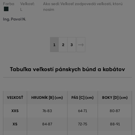
Farba
Veľkosť:
Ako sedí: Veľkosť zodpovedá veľkosti, ktorú
L
nosím
Ing. Pavol N.
1
2
3
Tabuľka veľkostí pánskych búnd a kabátov
VEĽKOSŤ
HRUDNÍK [B] (cm)
PÁS [C] (cm)
BOKY [D] (cm)
XXS
76-83
64-71
80-87
XS
84-87
72-75
88-91