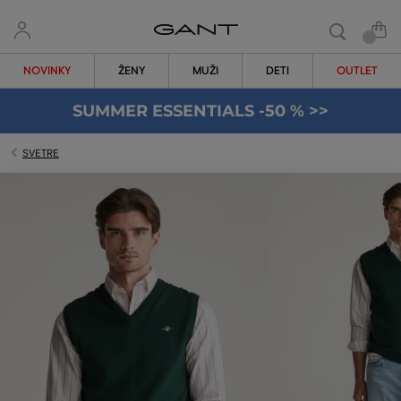
NOVINKY
ŽENY
MUŽI
DETI
OUTLET
SUMMER ESSENTIALS -50 % >>
SVETRE