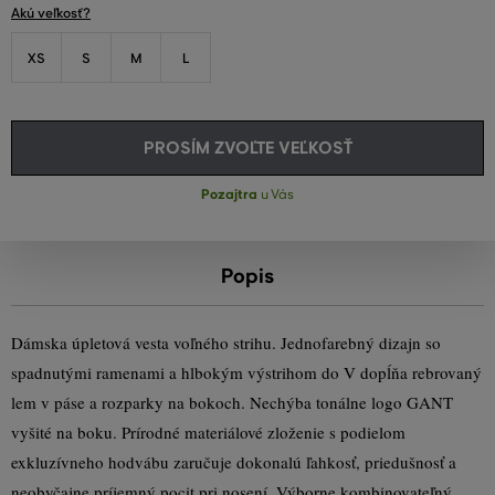
Akú veľkosť?
XS
S
M
L
PROSÍM ZVOĽTE VEĽKOSŤ
Pozajtra
u Vás
Popis
Dámska úpletová vesta voľného strihu. Jednofarebný dizajn so
spadnutými ramenami a hlbokým výstrihom do V dopĺňa rebrovaný
lem v páse a rozparky na bokoch. Nechýba tonálne logo GANT
vyšité na boku. Prírodné materiálové zloženie s podielom
exkluzívneho hodvábu zaručuje dokonalú ľahkosť, priedušnosť a
neobyčajne príjemný pocit pri nosení. Výborne kombinovateľný