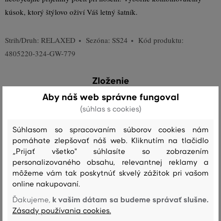
kúsok, ktorý štýlovo oživí Váš letný šatník.
Strih/Druh:
RELAXED
Sezóna: SS24
Kód produktu:
4805220-324-GW-779
Zloženie
Aby náš web správne fungoval
(súhlas s cookies)
vrchný materiál
ĽAN
BAVLNA
HODVÁB
Súhlasom so spracovaním súborov cookies nám
60 %
30 %
10 %
pomáhate zlepšovať náš web. Kliknutím na tlačidlo
„Prijať všetko" súhlasíte so zobrazením
personalizovaného obsahu, relevantnej reklamy a
Starostlivosť
môžeme vám tak poskytnúť skvelý zážitok pri vašom
online nakupovaní.
k vašim dátam sa budeme správať slušne.
Ďakujeme,
PRANIE
BIELENIE
SUŠENIE
ŽEHLENIE
ČISTENIE
Zásady používania cookies.