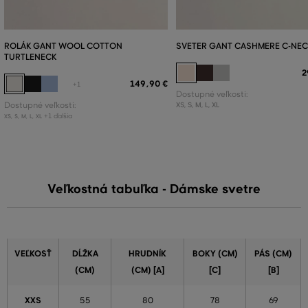
ROLÁK GANT WOOL COTTON
SVETER GANT CASHMERE C-NEC
TURTLENECK
2
149
,
90 €
+1
Dostupné veľkosti:
Dostupné veľkosti:
XS
,
S
,
M
,
L
,
XL
+1 ďalšia
XS
,
S
,
M
,
L
,
XL
Veľkostná tabuľka - Dámske svetre
VEĽKOSŤ
DĹŽKA
HRUDNÍK
BOKY (CM)
PÁS (CM)
(CM)
(CM) [A]
[C]
[B]
XXS
55
80
78
69