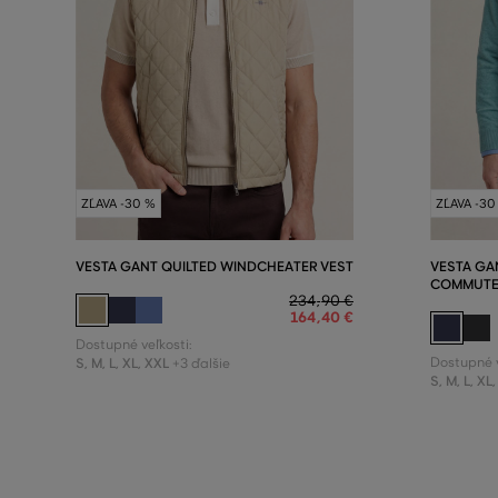
ZĽAVA -30 %
ZĽAVA -30
VESTA GANT QUILTED WINDCHEATER VEST
VESTA GA
COMMUTE
234
,
90 €
164
,
40 €
Dostupné veľkosti:
S
,
M
,
L
,
XL
,
XXL
Dostupné v
+3 ďalšie
S
,
M
,
L
,
XL
,