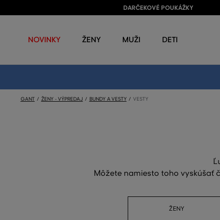
DARČEKOVÉ POUKÁŽKY
NOVINKY
ŽENY
MUŽI
DETI
GANT
ŽENY - VÝPREDAJ
BUNDY A VESTY
VESTY
Ľ
Môžete namiesto toho vyskúšať či
ŽENY