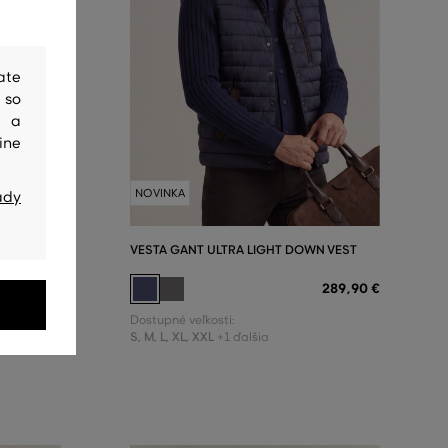
ate
 so
y a
ine
NOVINKA
ady
VESTA GANT ULTRA LIGHT DOWN VEST
264
,
90 €
289
,
90 €
Dostupné veľkosti:
S
,
M
,
L
,
XL
,
XXL
+1 ďalšia