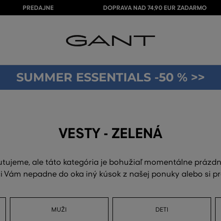
PREDAJNE
DOPRAVA NAD 74,90 EUR ZADARMO
SUMMER ESSENTIALS -50 % >>
VESTY - ZELENÁ
utujeme, ale táto kategória je bohužiaľ momentálne prázdn
 Vám nepadne do oka iný kúsok z našej ponuky alebo si p
MUŽI
DETI