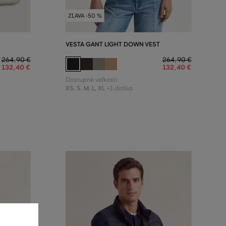
ZĽAVA -50 %
VESTA GANT LIGHT DOWN VEST
264
,
90 €
264
,
90 €
132
,
40 €
132
,
40 €
Dostupné veľkosti:
XS
,
S
,
M
,
L
,
XL
+1 ďalšia