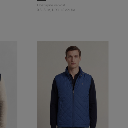
Dostupné veľkosti:
XS
,
S
,
M
,
L
,
XL
+2 ďalšie