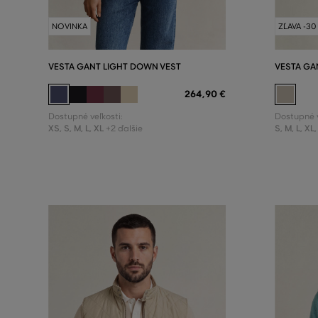
NOVINKA
ZĽAVA -30
VESTA GANT LIGHT DOWN VEST
VESTA GA
264
,
90 €
Dostupné veľkosti:
Dostupné v
XS
,
S
,
M
,
L
,
XL
S
,
M
,
L
,
XL
,
+2 ďalšie