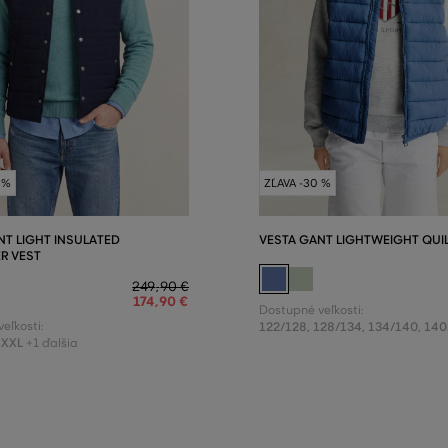
 %
ZĽAVA -30 %
NT LIGHT INSULATED
VESTA GANT LIGHTWEIGHT QUIL
R VEST
249
,
90 €
174
,
90 €
Dostupné veľkosti:
eľkosti:
122/128
,
128/134
,
134/140
,
140
XXL
+1 ďalšia