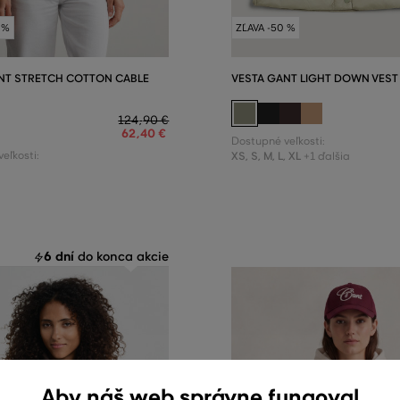
 %
ZĽAVA -50 %
NT STRETCH COTTON CABLE
VESTA GANT LIGHT DOWN VEST
124
,
90 €
62
,
40 €
Dostupné veľkosti:
eľkosti:
XS
,
S
,
M
,
L
,
XL
+1 ďalšia
6 dní
do konca akcie
Aby náš web správne fungoval