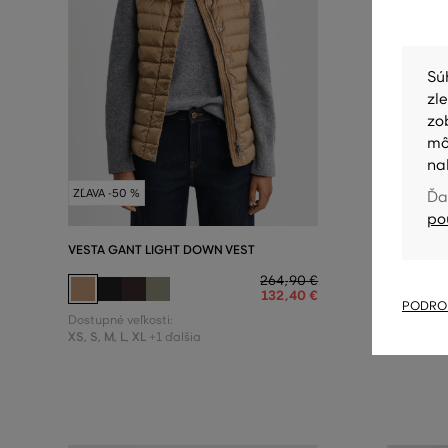
Sú
zl
zo
mô
na
ZĽAVA -50 %
ZĽAVA -50
Ďa
po
VESTA GANT LIGHT DOWN VEST
VESTA GA
264
,
90 €
132
,
40 €
PODROB
Dostupné veľkosti:
Dostupné v
XS
,
S
,
M
,
L
,
XL
XS
,
S
,
M
,
L
+1 ďalšia