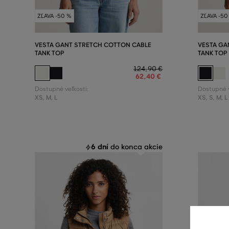
ZĽAVA -50 %
ZĽAVA -50
VESTA GANT STRETCH COTTON CABLE
VESTA GA
TANK TOP
TANK TOP
124
,
90 €
62
,
40 €
Dostupné veľkosti:
Dostupné v
XS
,
M
,
L
XS
,
S
,
M
,
L
6 dní
do konca akcie