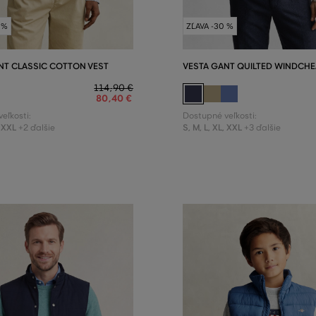
 %
ZĽAVA -30 %
NT CLASSIC COTTON VEST
VESTA GANT QUILTED WINDCHE
114
,
90 €
80
,
40 €
eľkosti:
Dostupné veľkosti:
XXL
S
,
M
,
L
,
XL
,
XXL
+2 ďalšie
+3 ďalšie