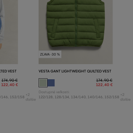
ZĽAVA -30 %
TED VEST
VESTA GANT LIGHTWEIGHT QUILTED VEST
174
,
90 €
174
,
90 €
122
,
40 €
122
,
40 €
Dostupné veľkosti:
+2
+2
/146
,
152/158
122/128
,
128/134
,
134/140
,
140/146
,
152/158
ďalšie
ďalšie