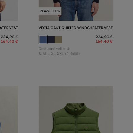
ZĽAVA -30 %
ATER VEST
VESTA GANT QUILTED WINDCHEATER VEST
234
,
90 €
234
,
90 €
164
,
40 €
164
,
40 €
Dostupné veľkosti:
S
,
M
,
L
,
XL
,
XXL
+2 ďalšie