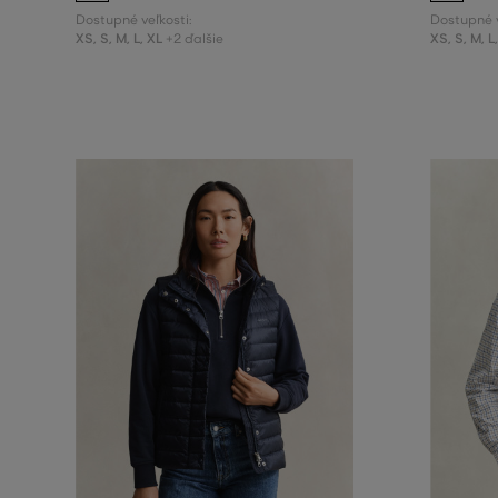
Dostupné veľkosti:
Dostupné v
XS
,
S
,
M
,
L
,
XL
XS
,
S
,
M
,
L
+2 ďalšie