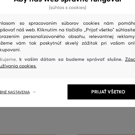
(súhlas s cookies)
hlasom so spracovaním súborov cookies nám pomáh
epšovať náš web. Kliknutím na tlačidlo „Prijať všetko" súhlasíte
brazením personalizovaného obsahu, relevantnej reklam
žeme vám tak poskytnúť skvelý zážitok pri vašom onl
kupovaní.
 %
NOVINKA
k vašim dátam sa budeme správať slušne.
kujeme,
Zás
užívania cookies.
NT LIGHT DOWN VEST
VESTA GANT LIGHT DOWN VEST
264
,
90 €
132
,
40 €
PRIJAŤ VŠETKO
NÉ NASTAVENIA
eľkosti:
Dostupné veľkosti:
,
XL
XS
,
S
,
M
,
L
,
XL
+1 ďalšia
+2 ďalšie