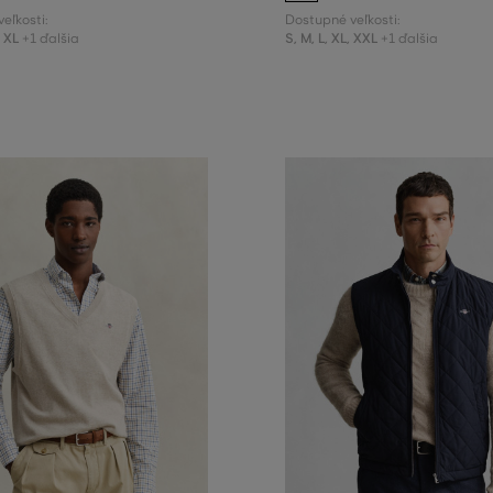
eľkosti:
Dostupné veľkosti:
,
XL
S
,
M
,
L
,
XL
,
XXL
+1 ďalšia
+1 ďalšia