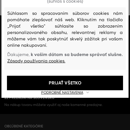
(súhlas s cookies)
Súhlasom so spracovaním súborov cookies nám
pomáhate zlepšovať náš web. Kliknutím na tlačidlo
VŠETKO SKLADOM
„Prijať všetko" súhlasíte so zobrazením
Všetok tovar v e-shope máme na sklade.
personalizovaného obsahu, relevantnej reklamy a
môžeme vám tak poskytnúť skvelý zážitok pri vašom
ZÁRUKA ORIGINALITY
online nakupovaní.
Výhradné zastúpenie a predaj značky na Slovensku. Kupujete 100%
k vašim dátam sa budeme správať slušne.
Ďakujeme,
originál.
Zásady používania cookies.
DOPRAVA A VRÁTENIE ZADARMO
Doprava nad 74,90 EUR je vždy zadarmo, za vrátenie tovaru u nás nikdy
PRIJAŤ VŠETKO
neplatíte.
PODROBNÉ NASTAVENIA
22 PREDAJNÍ NA SLOVENSKU
Na nákup tovaru môžete využiť aj naše kamenné predajne.
OBĽÚBENÉ KATEGÓRIE