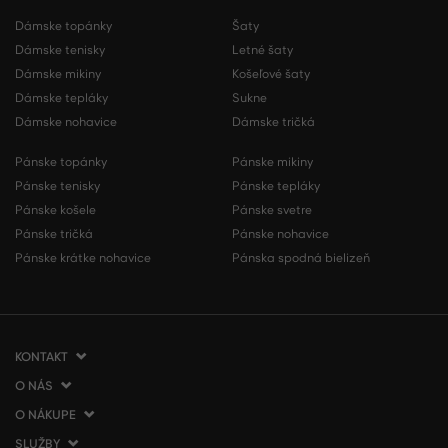
Dámske topánky
Šaty
Dámske tenisky
Letné šaty
Dámske mikiny
Košeľové šaty
Dámske tepláky
Sukne
Dámske nohavice
Dámske tričká
Pánske topánky
Pánske mikiny
Pánske tenisky
Pánske tepláky
Pánske košele
Pánske svetre
Pánske tričká
Pánske nohavice
Pánske krátke nohavice
Pánska spodná bielizeň
KONTAKT
O NÁS
VERMONT Services Slovakia s. r. o.
Vlčie hrdlo 53
O NÁKUPE
O spoločnosti
821 07 Bratislava
Kontakt
SLUŽBY
Ako nakupovať