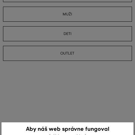
MUŽI
DETI
OUTLET
Aby náš web správne fungoval