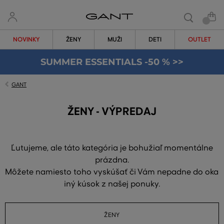
NOVINKY
ŽENY
MUŽI
DETI
OUTLET
SUMMER ESSENTIALS -50 % >>
GANT
ŽENY - VÝPREDAJ
Ľutujeme, ale táto kategória je bohužiaľ momentálne
prázdna.
Môžete namiesto toho vyskúšať či Vám nepadne do oka
iný kúsok z našej ponuky.
ŽENY