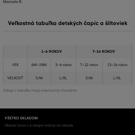
Marcela R.
Veľkostná tabuľka detských čapíc a šiltoviek
1–6 ROKOV
7–16 ROKOV
VEK
6M–24M
3–6 rokov
7–12 rokov
13–16 rokov
VEĽKOSŤ
S/M
L/XL
S/M
L/XL
Údaje v tabuľke majú orientačný charakter
VŠETKO SKLADOM
Všetok tovar v e-shope máme na sklade.