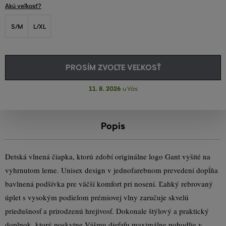
Akú veľkosť?
S/M
L/XL
PROSÍM ZVOĽTE VEĽKOSŤ
11. 8. 2026
u Vás
Popis
Detská vlnená čiapka, ktorú zdobí originálne logo Gant vyšité na
vyhrnutom leme. Unisex design v jednofarebnom prevedení dopĺňa
bavlnená podšívka pre väčší komfort pri nosení. Ľahký rebrovaný
úplet s vysokým podielom prémiovej vlny zaručuje skvelú
priedušnosť a prirodzenú hrejivosť. Dokonale štýlový a praktický
doplnok, ktorý poskytne Vášmu dieťaťu maximálne pohodlie v