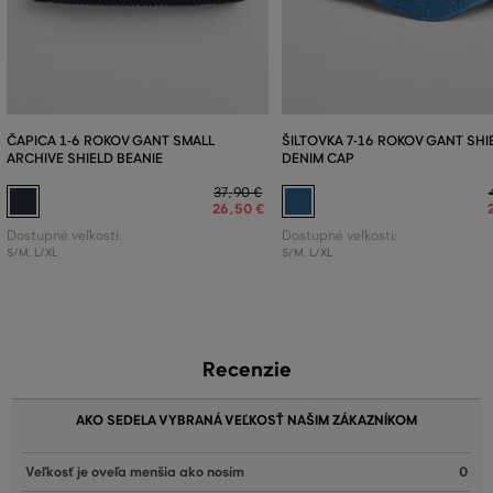
ČAPICA 1-6 ROKOV GANT SMALL
ŠILTOVKA 7-16 ROKOV GANT SHI
ARCHIVE SHIELD BEANIE
DENIM CAP
37
,
90 €
26
,
50 €
Dostupné veľkosti:
Dostupné veľkosti:
S/M
,
L/XL
S/M
,
L/XL
Recenzie
AKO SEDELA VYBRANÁ VEĽKOSŤ NAŠIM ZÁKAZNÍKOM
Veľkosť je oveľa menšia ako nosím
0