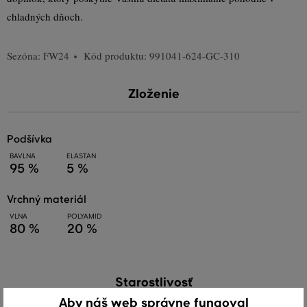
chladných dňoch.
Sezóna: FW24
Kód produktu:
991041-624-GC-310
Zloženie
podšívka
BAVLNA
ELASTAN
95 %
5 %
vrchný materiál
VLNA
POLYAMID
80 %
20 %
Starostlivosť
Aby náš web správne fungoval