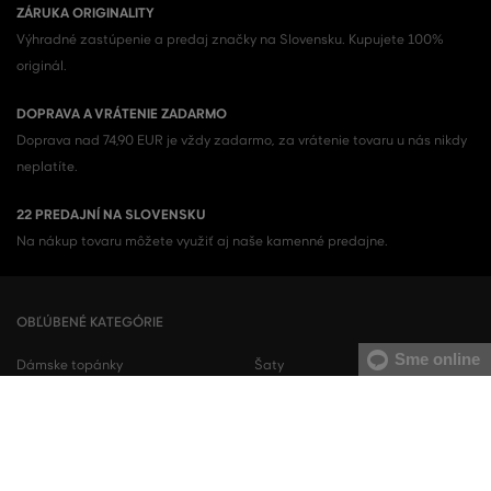
ZÁRUKA ORIGINALITY
Výhradné zastúpenie a predaj značky na Slovensku. Kupujete 100%
originál.
DOPRAVA A VRÁTENIE ZADARMO
Doprava nad 74,90 EUR je vždy zadarmo, za vrátenie tovaru u nás nikdy
neplatíte.
22 PREDAJNÍ NA SLOVENSKU
Na nákup tovaru môžete využiť aj naše kamenné predajne.
OBĽÚBENÉ KATEGÓRIE
Sme online
Dámske topánky
Šaty
Dámske tenisky
Letné šaty
Dámske mikiny
Košeľové šaty
Dámske tepláky
Sukne
Dámske nohavice
Dámske tričká