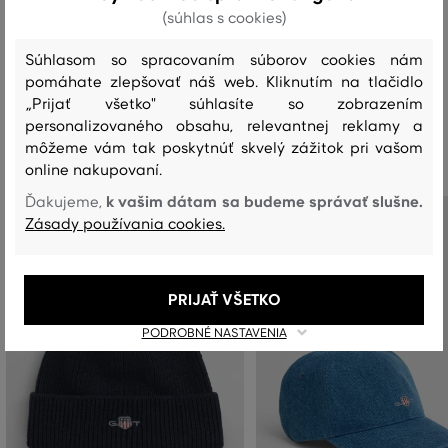
(súhlas s cookies)
PRANIE
BIELENIE
SUŠENIE
ŽEHLENIE
ČISTENIE
Súhlasom so spracovaním súborov cookies nám
pomáhate zlepšovať náš web. Kliknutím na tlačidlo
„Prijať všetko" súhlasíte so zobrazením
personalizovaného obsahu, relevantnej reklamy a
Odporúčané produkty
môžeme vám tak poskytnúť skvelý zážitok pri vašom
online nakupovaní.
k vašim dátam sa budeme správať slušne.
Ďakujeme,
Zásady používania cookies.
PRIJAŤ VŠETKO
PODROBNÉ NASTAVENIA