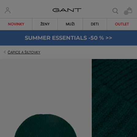
NOVINKY
ŽENY
MUŽI
DETI
OUTLET
SUMMER ESSENTIALS -50 % >>
ČAPICE A ŠILTOVKY