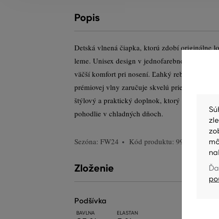
Popis
Detská vlnená čiapka, ktorú zdobí originálne 
leme. Unisex design v jednofarebnom preveden
väčší komfort pri nosení. Ľahký rebrovaný úp
prémiovej vlny zaručuje skvelú priedušnosť a p
štýlový a praktický doplnok, ktorý poskytne 
Sú
pohodlie v chladných dňoch.
zl
zo
Sezóna: FW24
Kód produktu:
991041-624-
mô
na
Zloženie
Ďa
po
podšívka
BAVLNA
ELASTAN