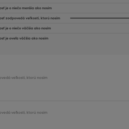
osť je o niečo menšia ako nosím
osť zodpovedá veľkosti, ktorú nosím
osť je o niečo väčšia ako nosím
osť je oveľa väčšia ako nosím
ovedá veľkosti, ktorú nosím
ovedá veľkosti, ktorú nosím