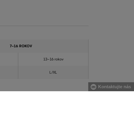
7–16 ROKOV
13–16 rokov
L/XL
Kontaktujte nás
22 PREDAJNÍ NA SLOVENSKU
rmo, za vrátenie
Na nákup tovaru môžete využiť aj naše kamenné
predajne.