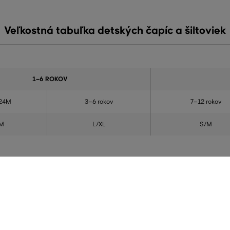
Veľkostná tabuľka detských čapíc a šiltoviek
1–6 ROKOV
24M
3–6 rokov
7–12 rokov
M
L/XL
S/M
ALITY
DOPRAVA A VRÁTENIE ZADARMO
enie a predaj značky na Slovensku.
Doprava nad 74,90 EUR je vždy zada
iginál.
tovaru u nás nikdy neplatíte.