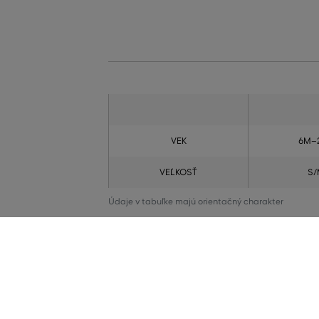
VEK
6M–
VEĽKOSŤ
S/
Údaje v tabuľke majú orientačný charakter
VŠETKO SKLADOM
ZÁRUKA ORIGIN
Všetok tovar v e-shope máme na sklade.
Výhradné zastúp
Kupujete 100% or