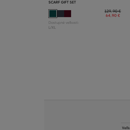
SCARF GIFT SET
129
,
90 €
64
,
90 €
Dostupné veľkosti:
L/XL
Veľk