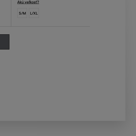
Akú veľkosť?
S/M
L/XL