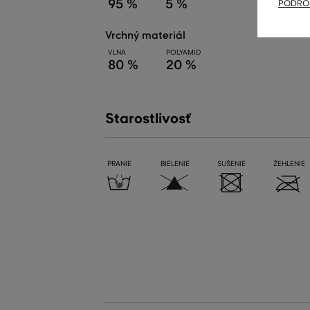
95 %
5 %
PODROB
vrchný materiál
VLNA
POLYAMID
80 %
20 %
Starostlivosť
PRANIE
BIELENIE
SUŠENIE
ŽEHLENIE