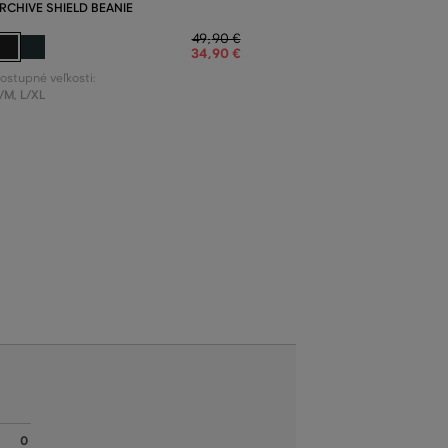
RCHIVE SHIELD BEANIE
49
,
90 €
34
,
90 €
ostupné veľkosti:
/M
,
L/XL
0