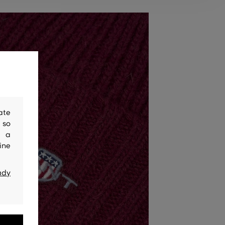
ate
 so
y a
ine
ady