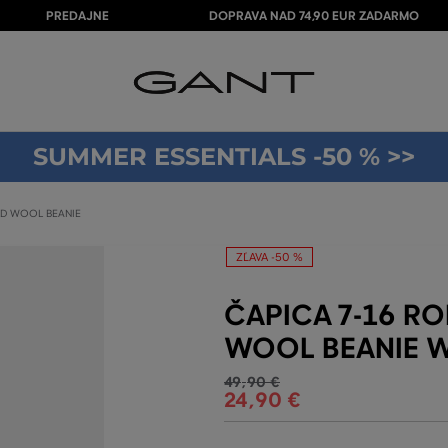
PREDAJNE
DOPRAVA NAD 74,90 EUR ZADARMO
SUMMER ESSENTIALS -50 % >>
LD WOOL BEANIE
ZĽAVA -50 %
ČAPICA 7-16 R
WOOL BEANIE W
49
,
90 €
24
,
90 €