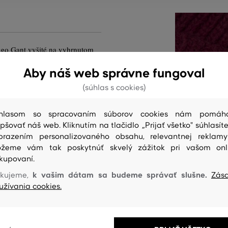
logo Gant vyšité na vyhrnutom
í dopĺňa bavlnená podšívka pre
Aby náš web správne fungoval
let s vysokým podielom
(súhlas s cookies)
rirodzenú hrejivosť. Dokonale
Vášmu dieťaťu maximálne
hlasom so spracovaním súborov cookies nám pomáh
epšovať náš web. Kliknutím na tlačidlo „Prijať všetko" súhlasíte
brazením personalizovaného obsahu, relevantnej reklam
GC-638
žeme vám tak poskytnúť skvelý zážitok pri vašom onl
kupovaní.
k vašim dátam sa budeme správať slušne.
kujeme,
Zás
užívania cookies.