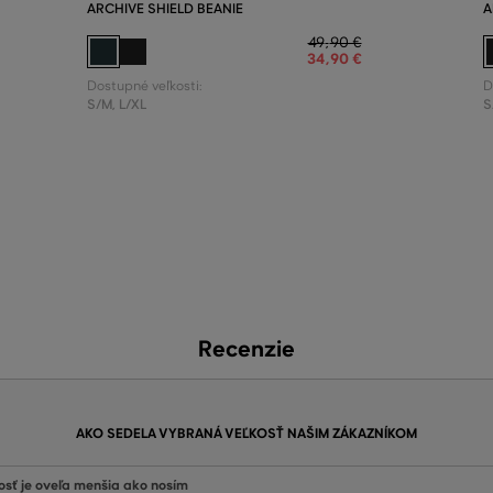
ARCHIVE SHIELD BEANIE
A
49
,
90 €
34
,
90 €
Dostupné veľkosti:
D
S/M
,
L/XL
S
Recenzie
AKO SEDELA VYBRANÁ VEĽKOSŤ NAŠIM ZÁKAZNÍKOM
osť je oveľa menšia ako nosím