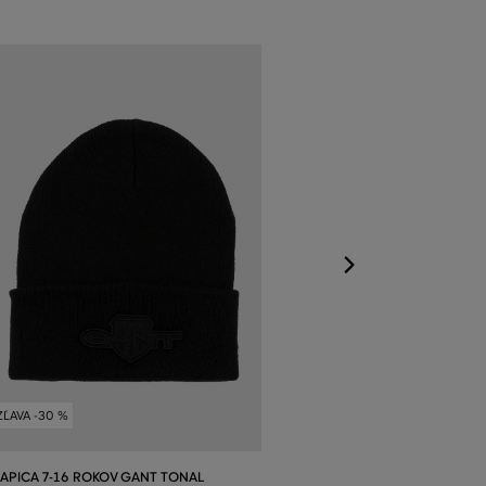
ZĽAVA -30 %
ČAPICA 1-6 RO
SHIELD BEANIE
Dostupné veľkost
S/M
,
L/XL
ZĽAVA -30 %
APICA 7-16 ROKOV GANT TONAL