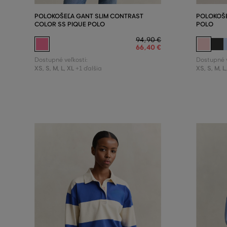
POLOKOŠEĽA GANT SLIM CONTRAST
POLOKOŠE
COLOR SS PIQUE POLO
POLO
94
,
90 €
66
,
40 €
Dostupné veľkosti:
Dostupné v
XS
,
S
,
M
,
L
,
XL
XS
,
S
,
M
,
L
+1 ďalšia