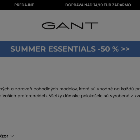
PREDAJNE
DOPRAVA NAD 74,90 EUR ZADARMO
SUMMER ESSENTIALS -50 % >>
ných a zároveň pohodlných modelov, ktoré sú vhodné na každú príle
šich preferenciách. Všetky dámske polokošele sú vyrobené z kvalitn
Vzor