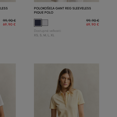
ELESS
POLOKOŠEĽA GANT REG SLEEVELESS
PIQUE POLO
99
,
90 €
99
,
90 €
69
,
90 €
69
,
90 €
Dostupné veľkosti:
XS
,
S
,
M
,
L
,
XL