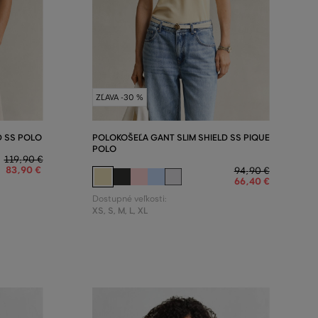
ZĽAVA -30 %
D SS POLO
POLOKOŠEĽA GANT SLIM SHIELD SS PIQUE
POLO
119
,
90 €
83
,
90 €
94
,
90 €
66
,
40 €
Dostupné veľkosti:
XS
,
S
,
M
,
L
,
XL