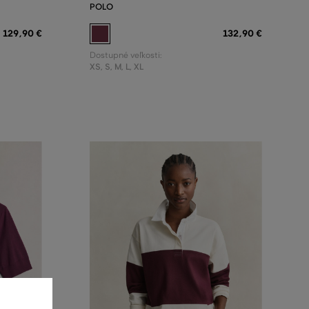
POLO
129
,
90 €
132
,
90 €
Dostupné veľkosti:
XS
,
S
,
M
,
L
,
XL