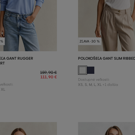
 %
ZĽAVA -30 %
EĽA GANT RUGGER
POLOKOŠEĽA GANT SLIM RIBBE
IRT
159
,
90 €
111
,
90 €
Dostupné veľkosti:
eľkosti:
XS
,
S
,
M
,
L
,
XL
+1 ďalšia
,
XL