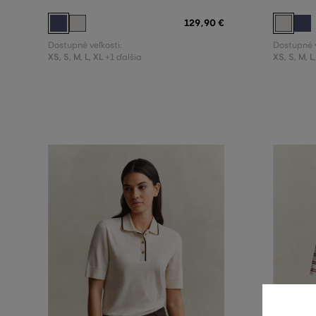
129
,
90 €
Dostupné veľkosti:
Dostupné v
XS
,
S
,
M
,
L
,
XL
XS
,
S
,
M
,
L
+1 ďalšia