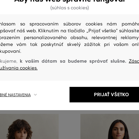
(súhlas s cookies)
hlasom so spracovaním súborov cookies nám pomáh
epšovať náš web. Kliknutím na tlačidlo „Prijať všetko" súhlasíte
NOVINKA
brazením personalizovaného obsahu, relevantnej reklam
žeme vám tak poskytnúť skvelý zážitok pri vašom onl
ĽA GANT REG TWIN STRIPED LS
POLOKOŠEĽA GANT REG SEAML
kupovaní.
LO
POLO
k vašim dátam sa budeme správať slušne.
kujeme,
Zás
129
,
90 €
užívania cookies.
eľkosti:
Dostupné veľkosti:
,
XL
XS
,
S
,
M
,
L
,
XL
PRIJAŤ VŠETKO
NÉ NASTAVENIA