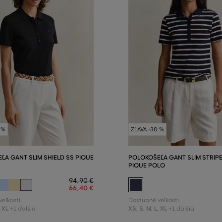
 %
ZĽAVA -30 %
ĽA GANT SLIM SHIELD SS PIQUE
POLOKOŠEĽA GANT SLIM STRIP
PIQUE POLO
94
,
90 €
66
,
40 €
eľkosti:
Dostupné veľkosti:
,
XL
XS
,
S
,
M
,
L
,
XL
+1 ďalšia
+1 ďalšia