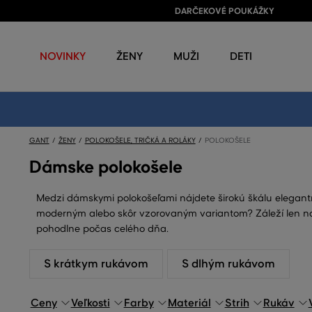
DARČEKOVÉ POUKÁŽKY
NOVINKY
ŽENY
MUŽI
DETI
GANT
ŽENY
POLOKOŠELE, TRIČKÁ A ROLÁKY
POLOKOŠELE
Dámske polokošele
Medzi dámskymi polokošeľami nájdete širokú škálu elegant
moderným alebo skôr vzorovaným variantom? Záleží len na Va
pohodlne počas celého dňa.
S krátkym rukávom
S dlhým rukávom
Ceny
Veľkosti
Farby
Materiál
Strih
Rukáv