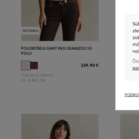
Sú
zl
NOVINKA
NOVINKA
zo
mô
POLOKOŠEĽA GANT REG SEAMLESS SS
POLOKOŠE
na
POLO
PIQUE PO
Ďa
139
,
90 €
po
Dostupné veľkosti:
Dostupné v
XS
,
S
,
M
,
L
,
XL
XS
,
S
,
M
,
L
PODROB