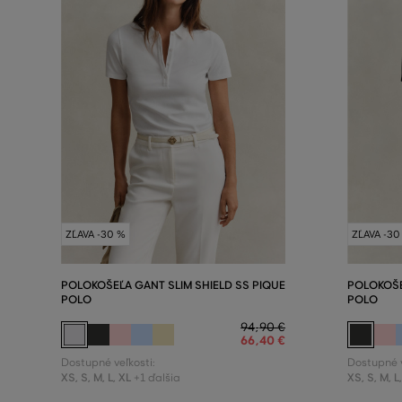
ZĽAVA -30 %
ZĽAVA -30
POLOKOŠEĽA GANT SLIM SHIELD SS PIQUE
POLOKOŠE
POLO
POLO
94
,
90 €
66
,
40 €
Dostupné veľkosti:
Dostupné v
XS
,
S
,
M
,
L
,
XL
XS
,
S
,
M
,
L
+1 ďalšia