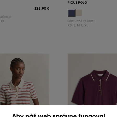
PIQUE POLO
129
,
90 €
eľkosti:
,
XL
Dostupné veľkosti:
XS
,
S
,
M
,
L
,
XL
Aby náš web správne fungoval