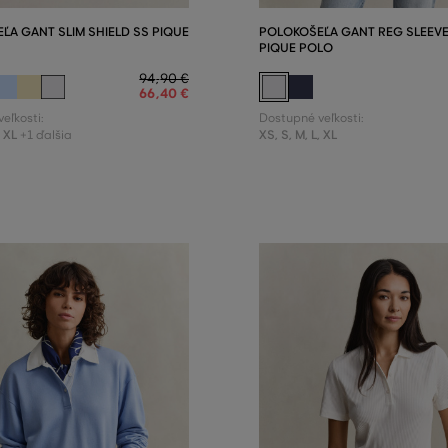
ĽA GANT SLIM SHIELD SS PIQUE
POLOKOŠEĽA GANT REG SLEEV
PIQUE POLO
94
,
90 €
66
,
40 €
eľkosti:
Dostupné veľkosti:
,
XL
XS
,
S
,
M
,
L
,
XL
+1 ďalšia