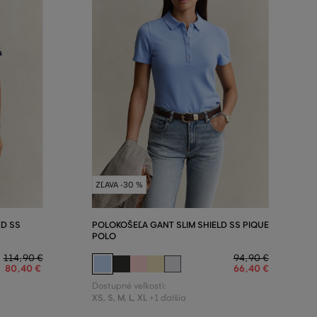
ZĽAVA -30 %
ED SS
POLOKOŠEĽA GANT SLIM SHIELD SS PIQUE
POLO
114
,
90 €
94
,
90 €
80
,
40 €
66
,
40 €
Dostupné veľkosti:
XS
,
S
,
M
,
L
,
XL
+1 ďalšia