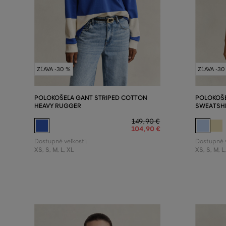
ZĽAVA -30 %
ZĽAVA -30
POLOKOŠEĽA GANT STRIPED COTTON
POLOKOŠ
HEAVY RUGGER
SWEATSH
149
,
90 €
104
,
90 €
Dostupné veľkosti:
Dostupné v
XS
,
S
,
M
,
L
,
XL
XS
,
S
,
M
,
L