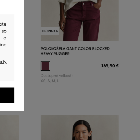
ate
 so
NOVINKA
y a
ine
ESS SS
POLOKOŠEĽA GANT COLOR BLOCKED
HEAVY RUGGER
ady
139
,
90 €
169
,
90 €
Dostupné veľkosti:
XS
,
S
,
M
,
L