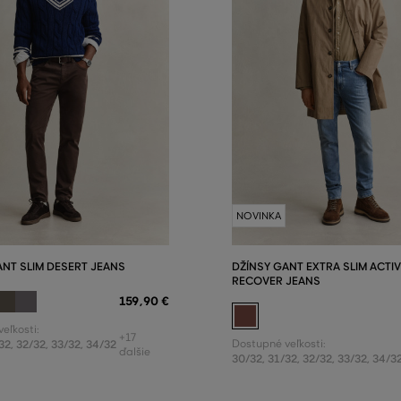
NOVINKA
ANT SLIM DESERT JEANS
DŽÍNSY GANT EXTRA SLIM ACTIV
RECOVER JEANS
159
,
90 €
eľkosti:
+17
32
,
32/32
,
33/32
,
34/32
Dostupné veľkosti:
ďalšie
30/32
,
31/32
,
32/32
,
33/32
,
34/3