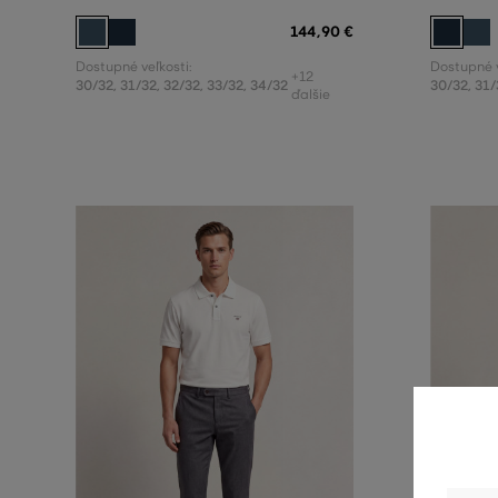
144
,
90 €
Dostupné veľkosti:
Dostupné v
+12
30/32
,
31/32
,
32/32
,
33/32
,
34/32
30/32
,
31/
ďalšie