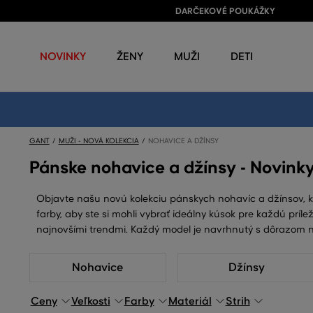
DARČEKOVÉ POUKÁŽKY
NOVINKY
ŽENY
MUŽI
DETI
GANT
MUŽI - NOVÁ KOLEKCIA
NOHAVICE A DŽÍNSY
Pánske nohavice a džínsy - Novink
Objavte našu novú kolekciu pánskych nohavíc a džínsov, kt
farby, aby ste si mohli vybrať ideálny kúsok pre každú príl
najnovšími trendmi. Každý model je navrhnutý s dôrazom na
Nohavice
Džínsy
Ceny
Veľkosti
Farby
Materiál
Strih