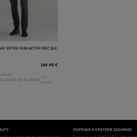
NT EXTRA SLIM ACTIVE REC BLK
169
,
90 €
eľkosti:
+17
32
,
32/32
,
33/32
,
34/32
ďalšie
ALITY
DOPRAVA A VRÁTENIE ZADARMO