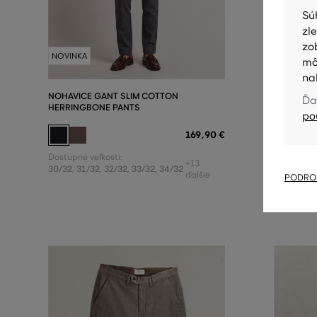
Sú
zl
zo
NOVINKA
NOVINKA
mô
na
NOHAVICE GANT SLIM COTTON
NOHAVICE
Ďa
HERRINGBONE PANTS
po
169
,
90 €
Dostupné v
Dostupné veľkosti:
30/32
,
31/
+13
30/32
,
31/32
,
32/32
,
33/32
,
34/32
ďalšie
PODROB