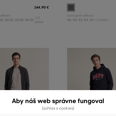
144
,
90 €
eľkosti:
Dostupné veľkosti:
+13
32
,
32/32
,
33/32
,
34/32
48
,
50
,
52
,
54
,
56
+1 ďalšia
ďalšie
Aby náš web správne fungoval
(súhlas s cookies)