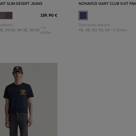
ANT SLIM DESERT JEANS
NOHAVICE GANT CLUB SUIT PA
159
,
90 €
eľkosti:
Dostupné veľkosti:
+11
32
,
33/32
,
34/32
,
36/32
46
,
48
,
50
,
52
,
54
+3 ďalšie
ďalšie