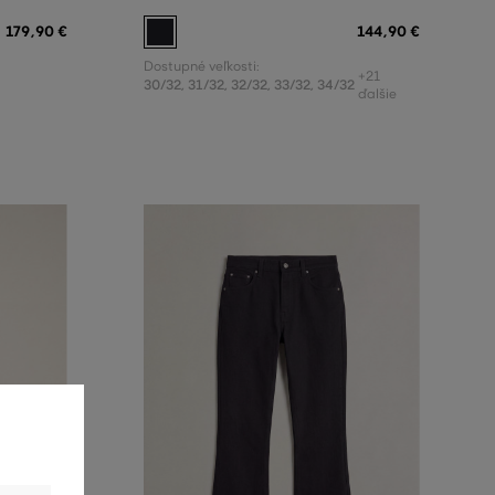
179
,
90 €
144
,
90 €
Dostupné veľkosti:
+21
30/32
,
31/32
,
32/32
,
33/32
,
34/32
ďalšie