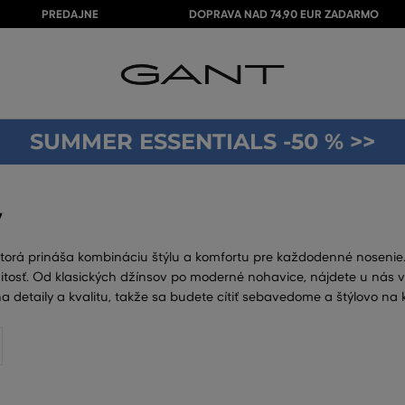
PREDAJNE
DOPRAVA NAD 74,90 EUR ZADARMO
SUMMER ESSENTIALS -50 % >>
y
orá prináša kombináciu štýlu a komfortu pre každodenné nosenie. 
ežitosť. Od klasických džínsov po moderné nohavice, nájdete u nás v
 detaily a kvalitu, takže sa budete cítiť sebavedome a štýlovo na