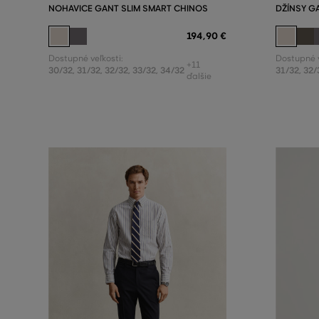
NOHAVICE GANT SLIM SMART CHINOS
DŽÍNSY G
194
,
90 €
Dostupné veľkosti:
Dostupné v
+11
30/32
,
31/32
,
32/32
,
33/32
,
34/32
31/32
,
32/
ďalšie