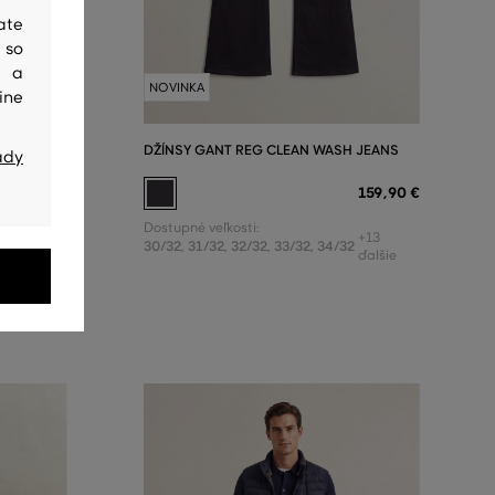
ate
 so
y a
NOVINKA
ine
NS
DŽÍNSY GANT REG CLEAN WASH JEANS
ady
159
,
90 €
159
,
90 €
Dostupné veľkosti:
+13
+13
2
30/32
,
31/32
,
32/32
,
33/32
,
34/32
ďalšie
ďalšie