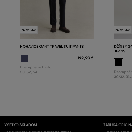
NOVINKA
NOVINKA
NOHAVICE GANT TRAVEL SUIT PANTS
DŽÍNSY GA
JEANS
199
,
90 €
Dostupné veľkosti:
50
,
52
,
54
Dostupné v
30/32
,
31/
VŠETKO SKLADOM
ZÁRUKA ORIGIN