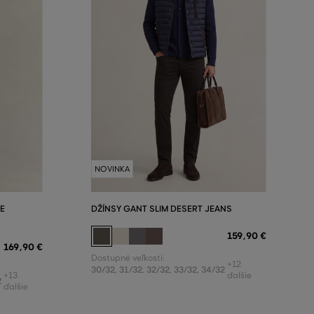
NOVINKA
E
DŽÍNSY GANT SLIM DESERT JEANS
159
,
90 €
169
,
90 €
Dostupné veľkosti:
+12
30/32
,
31/32
,
32/32
,
33/32
,
34/32
+13
ďalšie
2
ďalšie