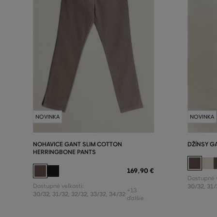
NOVINKA
NOVINKA
NOHAVICE GANT SLIM COTTON
DŽÍNSY G
HERRINGBONE PANTS
169
,
90 €
Dostupné v
Dostupné veľkosti:
30/32
,
31/
+13
30/32
,
31/32
,
32/32
,
33/32
,
34/32
ďalšie