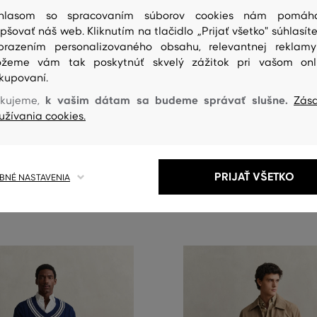
hlasom so spracovaním súborov cookies nám pomáh
epšovať náš web. Kliknutím na tlačidlo „Prijať všetko" súhlasíte
brazením personalizovaného obsahu, relevantnej reklam
NOVINKA
žeme vám tak poskytnúť skvelý zážitok pri vašom onl
kupovaní.
 GANT SLIM SMART CHINOS
DŽÍNSY GANT SLIM DESERT JEA
k vašim dátam sa budeme správať slušne.
kujeme,
Zás
užívania cookies.
194
,
90 €
eľkosti:
Dostupné veľkosti:
+18
32
,
32/32
,
33/32
,
34/32
30/32
,
31/32
,
32/32
,
33/32
,
34/3
ďalšie
PRIJAŤ VŠETKO
NÉ NASTAVENIA