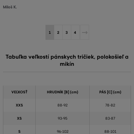
Miloš K.
1
2
3
4
Tabuľka veľkostí pánskych tričiek, polokošieľ a
mikín
VEĽKOSŤ
HRUDNÍK [B] (cm)
PÁS [C] (cm)
XXS
88-92
78-82
XS
93-95
83-87
S
96-102
88-101