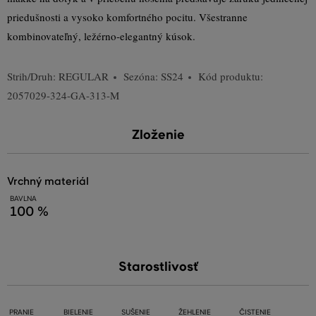
priedušnosti a vysoko komfortného pocitu. Všestranne
kombinovateľný, ležérno-elegantný kúsok.
Strih/Druh:
REGULAR
Sezóna: SS24
Kód produktu:
2057029-324-GA-313-M
Zloženie
vrchný materiál
BAVLNA
100 %
Starostlivosť
PRANIE
BIELENIE
SUŠENIE
ŽEHLENIE
ČISTENIE