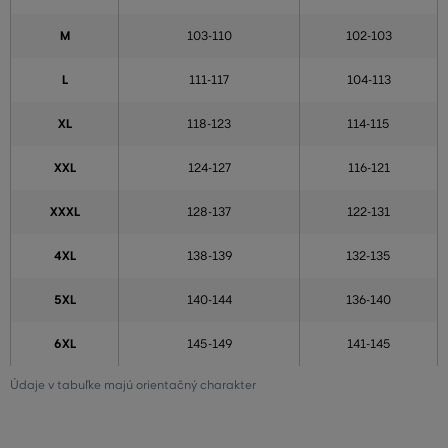
M
103-110
102-103
L
111-117
104-113
XL
118-123
114-115
XXL
124-127
116-121
XXXL
128-137
122-131
4XL
138-139
132-135
5XL
140-144
136-140
6XL
145-149
141-145
Údaje v tabuľke majú orientačný charakter