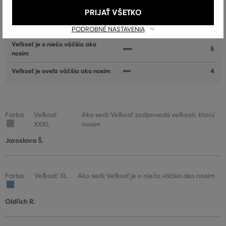
nosím
PRIJAŤ VŠETKO
Veľkosť zodpovedá veľkosti, ktorú
31
nosím
PODROBNÉ NASTAVENIA
Veľkosť je o niečo väčšia ako
5
nosím
Veľkosť je oveľa väčšia ako nosím
4
Farba
Veľkosť:
Ako sedí: Veľkosť zodpovedá veľkosti, ktorú
XXXL
nosím
Jaroslava Š.
Farba
Veľkosť: XL
Ako sedí: Veľkosť je o niečo väčšia ako nosím
Oldřich R.