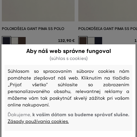
POLOKOŠEĽA GANT PIMA SS POLO
POLOKOŠEĽA GANT PIMA SS PO
132
,
90 €
1
Aby náš web správne fungoval
Dostupné veľkosti:
Dostupné veľkosti:
+2 ďalšie
+2 ďalšie
S
,
M
,
L
,
XL
,
XXL
S
,
M
,
L
,
XL
,
XXL
(súhlas s cookies)
Súhlasom so spracovaním súborov cookies nám
pomáhate zlepšovať náš web. Kliknutím na tlačidlo
„Prijať všetko" súhlasíte so zobrazením
personalizovaného obsahu, relevantnej reklamy a
Recenzie
môžeme vám tak poskytnúť skvelý zážitok pri vašom
online nakupovaní.
AKO SEDELA VYBRANÁ VEĽKOSŤ NAŠIM ZÁKAZNÍKOM
k vašim dátam sa budeme správať slušne.
Ďakujeme,
Veľkosť je oveľa menšia ako nosím
0
Zásady používania cookies.
Veľkosť je o niečo menšia ako
2