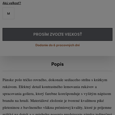
Akú veľkosť?
M
PROSÍM ZVOĽTE VEĽKOSŤ
Dodanie do 6 pracovných dní
Popis
Pánske polo tričko rovného, dokonale sediaceho strihu s krátkym
rukávom. Efektný detail kontrastného lemovania rukávov a
spracovania goliera, ktorý farebne korešponduje s vyšitým nápisom
brandu na hrudi. Materiálové zloženie je tvorené kvalitnou piké
pleteninou z bavlneného vlákna prémiovej kvality, ktoré je príjemne
mäkké na dotyk a v priebehu nosenia predstavuje záruku jedinečnej