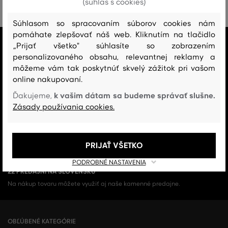
(súhlas s cookies)
Súhlasom so spracovaním súborov cookies nám
pomáhate zlepšovať náš web. Kliknutím na tlačidlo
VŠETKO SKLADOM
„Prijať všetko" súhlasíte so zobrazením
Všetok tovar v e-shope máme na sklade.
personalizovaného obsahu, relevantnej reklamy a
môžeme vám tak poskytnúť skvelý zážitok pri vašom
ZÁRUKA ORIGINALITY
online nakupovaní.
Výhradné zastúpenie a predaj značky na Slovensku. Kupujete 100%
k vašim dátam sa budeme správať slušne.
Ďakujeme,
originál.
Zásady používania cookies.
DOPRAVA A VRÁTENIE ZADARMO
Doprava nad 74,90 EUR je vždy zadarmo, za vrátenie tovaru u nás nikdy
PRIJAŤ VŠETKO
neplatíte.
PODROBNÉ NASTAVENIA
22 PREDAJNÍ NA SLOVENSKU
Na nákup tovaru môžete využiť aj naše kamenné predajne.
OBĽÚBENÉ KATEGÓRIE