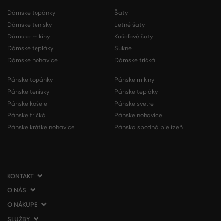
Dámske topánky
Šaty
Dámske tenisky
Letné šaty
Dámske mikiny
Košeľové šaty
Dámske tepláky
Sukne
Dámske nohavice
Dámske tričká
Pánske topánky
Pánske mikiny
Pánske tenisky
Pánske tepláky
Pánske košele
Pánske svetre
Pánske tričká
Pánske nohavice
Pánske krátke nohavice
Pánska spodná bielizeň
KONTAKT
O NÁS
VERMONT Services Slovakia s. r. o.
Vlčie hrdlo 53
O NÁKUPE
O spoločnosti
821 07 Bratislava
Kontakt
SLUŽBY
Ako nakupovať