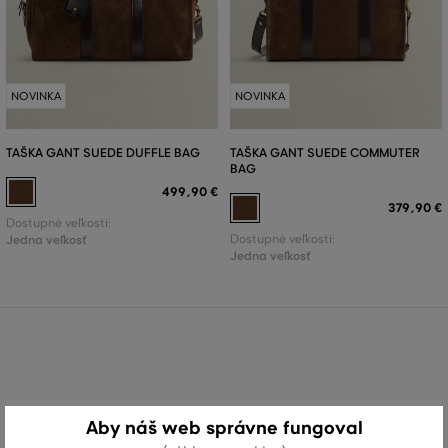
NOVINKA
NOVINKA
TAŠKA GANT SUEDE DUFFLE BAG
TAŠKA GANT SUEDE COMMUTER
BAG
499
,
90 €
379
,
90 €
Dostupné veľkosti:
Jedna veľkosť
Dostupné veľkosti:
Jedna veľkosť
Aby náš web správne fungoval