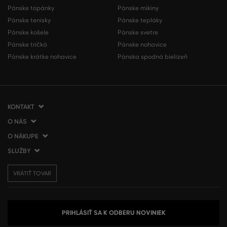
Pánske topánky
Pánske mikiny
Pánske tenisky
Pánske tepláky
Pánske košele
Pánske svetre
Pánske tričká
Pánske nohavice
Pánske krátke nohavice
Pánska spodná bielizeň
KONTAKT
O NÁS
VERMONT Services Slovakia s. r. o.
Vlčie hrdlo 53
O NÁKUPE
O spoločnosti
821 07 Bratislava
Kontakt
SLUŽBY
Ako nakupovať
Slovenská republika
Predajne VERMONT
Obchodné podmienky
Doprava a platba
tel.:
+421 2 3500 3000
Affiliate program
VRÁTIŤ TOVAR
Vrátenie tovaru
Darčekové poukážky
info@gant.sk
Presscentrum
Reklamácie
VERMONT Club
Používanie cookies
Spracovanie osobných údajov
PRIHLÁSIŤ SA K ODBERU NOVINIEK