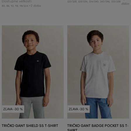
Dostupné veľkosti:
122/128
,
128/134
,
134/140
,
140/146
,
152/158
ďalšia
+2 ďalšie
80
,
86
,
92
,
98
,
98/104
ZĽAVA -30 %
ZĽAVA -30 %
TRIČKO GANT SHIELD SS T-SHIRT
TRIČKO GANT BADGE POCKET SS T-
SHIRT