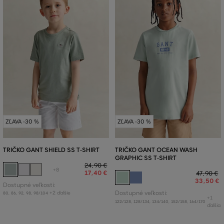
ZĽAVA -30 %
ZĽAVA -30 %
TRIČKO GANT SHIELD SS T-SHIRT
TRIČKO GANT OCEAN WASH
GRAPHIC SS T-SHIRT
24
,
90 €
+8
17
,
40 €
47
,
90 €
33
,
50 €
Dostupné veľkosti:
+2 ďalšie
Dostupné veľkosti:
80
,
86
,
92
,
98
,
98/104
+1
122/128
,
128/134
,
134/140
,
152/158
,
164/170
ďalšia