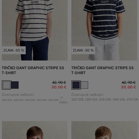
ZĽAVA -30 %
ZĽAVA -30 %
TRIČKO GANT GRAPHIC STRIPE SS
TRIČKO GANT GRAPHIC STRIPE SS
T-SHIRT
T-SHIRT
42
,
90 €
42
,
90 €
30
,
00 €
30
,
00 €
Dostupné veľkosti:
Dostupné veľkosti:
+2
122/128
,
128/134
,
134/140
,
140/146
,
170/176
122/128
,
128/134
,
134/140
,
140/146
,
152/158
ďalšie