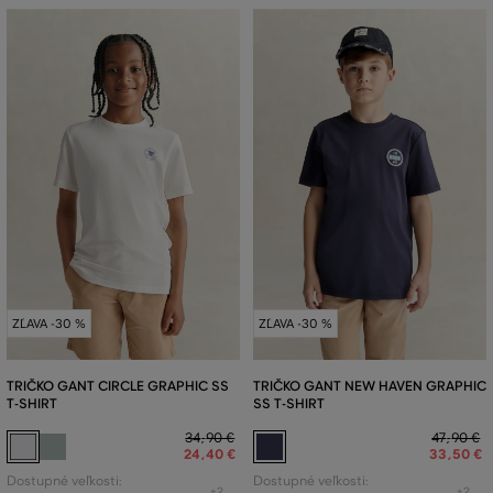
ZĽAVA -30 %
ZĽAVA -30 %
TRIČKO GANT CIRCLE GRAPHIC SS
TRIČKO GANT NEW HAVEN GRAPHIC
T-SHIRT
SS T-SHIRT
34
,
90 €
47
,
90 €
24
,
40 €
33
,
50 €
Dostupné veľkosti:
Dostupné veľkosti:
+2
+2