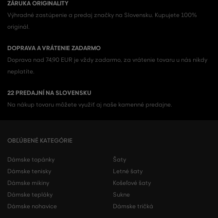
ZÁRUKA ORIGINALITY
Výhradné zastúpenie a predaj značky na Slovensku. Kupujete 100%
originál.
DOPRAVA A VRÁTENIE ZADARMO
Doprava nad 74,90 EUR je vždy zadarmo, za vrátenie tovaru u nás nikdy
neplatíte.
22 PREDAJNÍ NA SLOVENSKU
Na nákup tovaru môžete využiť aj naše kamenné predajne.
OBĽÚBENÉ KATEGÓRIE
Dámske topánky
Šaty
Dámske tenisky
Letné šaty
Dámske mikiny
Košeľové šaty
Dámske tepláky
Sukne
Dámske nohavice
Dámske tričká