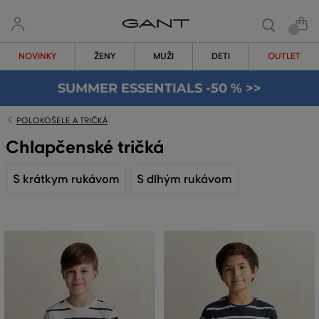
NOVINKY
ŽENY
MUŽI
DETI
OUTLET
SUMMER ESSENTIALS -50 % >>
POLOKOŠELE A TRIČKÁ
Chlapčenské tričká
S krátkym rukávom
S dlhým rukávom