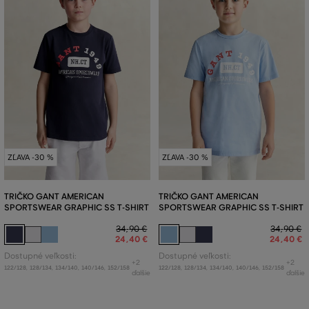
ZĽAVA -30 %
ZĽAVA -30 %
TRIČKO GANT AMERICAN
TRIČKO GANT AMERICAN
SPORTSWEAR GRAPHIC SS T-SHIRT
SPORTSWEAR GRAPHIC SS T-SHIRT
34
,
90 €
34
,
90 €
24
,
40 €
24
,
40 €
Dostupné veľkosti:
Dostupné veľkosti:
+2
+2
122/128
,
128/134
,
134/140
,
140/146
,
152/158
122/128
,
128/134
,
134/140
,
140/146
,
152/158
ďalšie
ďalšie