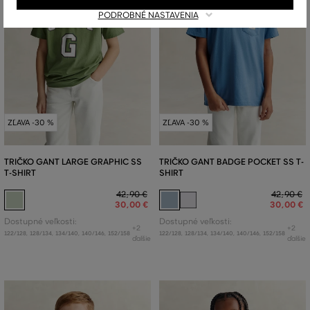
PODROBNÉ NASTAVENIA
ZĽAVA -30 %
ZĽAVA -30 %
TRIČKO GANT LARGE GRAPHIC SS
TRIČKO GANT BADGE POCKET SS T-
T-SHIRT
SHIRT
42
,
90 €
42
,
90 €
30
,
00 €
30
,
00 €
Dostupné veľkosti:
Dostupné veľkosti:
+2
+2
122/128
,
128/134
,
134/140
,
140/146
,
152/158
122/128
,
128/134
,
134/140
,
140/146
,
152/158
ďalšie
ďalšie