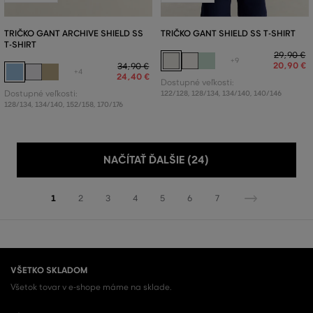
TRIČKO GANT ARCHIVE SHIELD SS
TRIČKO GANT SHIELD SS T-SHIRT
T-SHIRT
29
,
90 €
+9
20
,
90 €
34
,
90 €
+4
24
,
40 €
Dostupné veľkosti:
Dostupné veľkosti:
122/128
,
128/134
,
134/140
,
140/146
128/134
,
134/140
,
152/158
,
170/176
NAČÍTAŤ ĎALŠIE (24)
1
2
3
4
5
6
7
VŠETKO SKLADOM
Všetok tovar v e-shope máme na sklade.