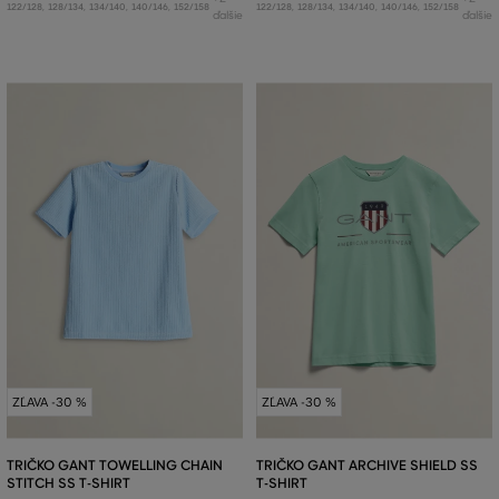
122/128
,
128/134
,
134/140
,
140/146
,
152/158
122/128
,
128/134
,
134/140
,
140/146
,
152/158
ďalšie
ďalšie
ZĽAVA -30 %
ZĽAVA -30 %
TRIČKO GANT TOWELLING CHAIN
TRIČKO GANT ARCHIVE SHIELD SS
STITCH SS T-SHIRT
T-SHIRT