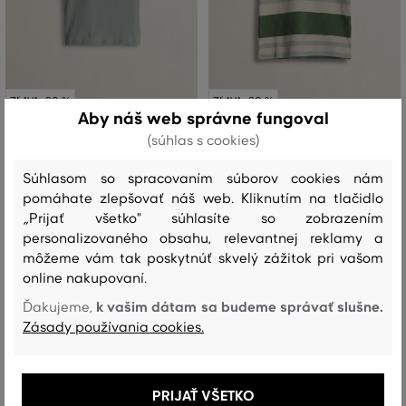
ZĽAVA -30 %
ZĽAVA -30 %
Aby náš web správne fungoval
(súhlas s cookies)
TRIČKO GANT CIRCLE GRAPHIC SS
TRIČKO GANT VARSITY STRIPE SS T-
T-SHIRT
SHIRT
Súhlasom so spracovaním súborov cookies nám
34
,
90 €
49
,
90 €
pomáhate zlepšovať náš web. Kliknutím na tlačidlo
24
,
40 €
34
,
90 €
„Prijať všetko" súhlasíte so zobrazením
Dostupné veľkosti:
Dostupné veľkosti:
personalizovaného obsahu, relevantnej reklamy a
+2
+2
122/128
,
128/134
,
134/140
,
140/146
,
152/158
122/128
,
128/134
,
134/140
,
140/146
,
152/158
ďalšie
ďalšie
môžeme vám tak poskytnúť skvelý zážitok pri vašom
online nakupovaní.
k vašim dátam sa budeme správať slušne.
Ďakujeme,
Zásady používania cookies.
PRIJAŤ VŠETKO