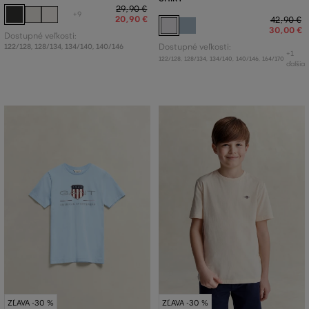
29
,
90 €
+9
20
,
90 €
42
,
90 €
30
,
00 €
Dostupné veľkosti:
122/128
,
128/134
,
134/140
,
140/146
Dostupné veľkosti:
+1
122/128
,
128/134
,
134/140
,
140/146
,
164/170
ďalšia
ZĽAVA -30 %
ZĽAVA -30 %