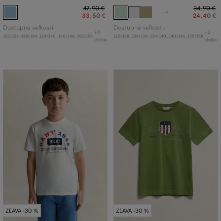
47
,
90 €
34
,
90 €
+4
33
,
50 €
24
,
40 €
Dostupné veľkosti:
Dostupné veľkosti:
+2
+2
122/128
,
128/134
,
134/140
,
140/146
,
152/158
122/128
,
128/134
,
134/140
,
140/146
,
152/158
ďalšie
ďalšie
ZĽAVA -30 %
ZĽAVA -30 %