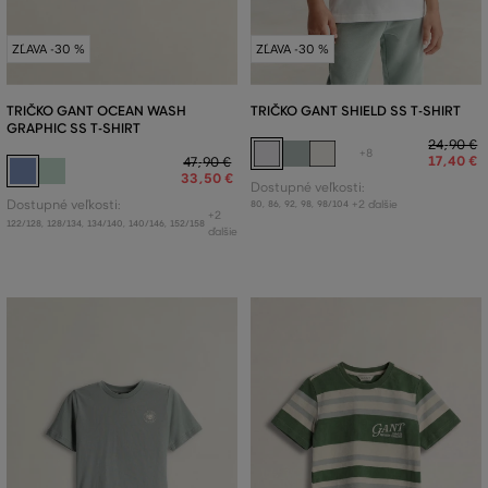
ZĽAVA -30 %
ZĽAVA -30 %
TRIČKO GANT OCEAN WASH
TRIČKO GANT SHIELD SS T-SHIRT
GRAPHIC SS T-SHIRT
24
,
90 €
+8
17
,
40 €
47
,
90 €
33
,
50 €
Dostupné veľkosti:
Dostupné veľkosti:
+2 ďalšie
80
,
86
,
92
,
98
,
98/104
+2
122/128
,
128/134
,
134/140
,
140/146
,
152/158
ďalšie