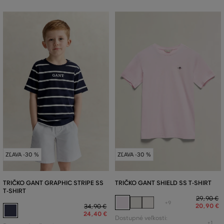
ZĽAVA -30 %
ZĽAVA -30 %
TRIČKO GANT GRAPHIC STRIPE SS
TRIČKO GANT SHIELD SS T-SHIRT
T-SHIRT
29
,
90 €
+9
20
,
90 €
34
,
90 €
24
,
40 €
Dostupné veľkosti:
+1