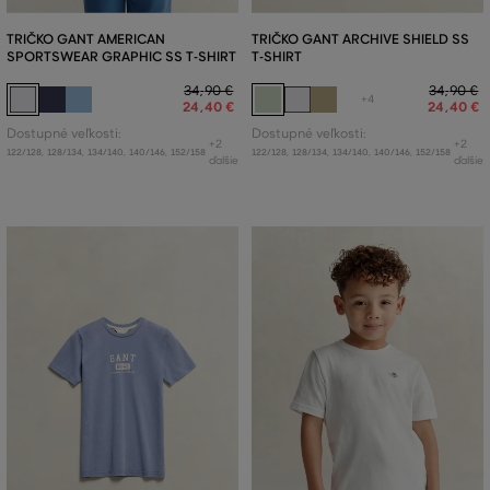
TRIČKO GANT AMERICAN
TRIČKO GANT ARCHIVE SHIELD SS
SPORTSWEAR GRAPHIC SS T-SHIRT
T-SHIRT
34
,
90 €
34
,
90 €
+4
24
,
40 €
24
,
40 €
Dostupné veľkosti:
Dostupné veľkosti:
+2
+2
122/128
,
128/134
,
134/140
,
140/146
,
152/158
122/128
,
128/134
,
134/140
,
140/146
,
152/158
ďalšie
ďalšie